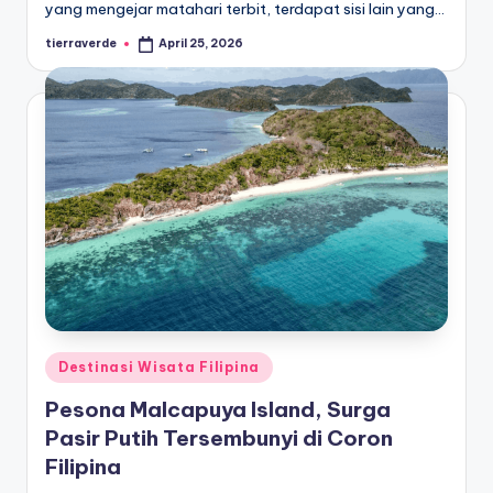
yang mengejar matahari terbit, terdapat sisi lain yang…
tierraverde
April 25, 2026
Posted
by
Posted
Destinasi Wisata Filipina
in
Pesona Malcapuya Island, Surga
Pasir Putih Tersembunyi di Coron
Filipina