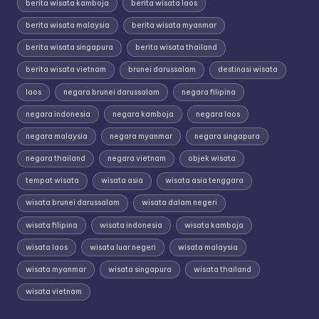
berita wisata kamboja
berita wisata laos
berita wisata malaysia
berita wisata myanmar
berita wisata singapura
berita wisata thailand
berita wisata vietnam
brunei darussalam
destinasi wisata
laos
negara brunei darussalam
negara filipina
negara indonesia
negara kamboja
negara laos
negara malaysia
negara myanmar
negara singapura
negara thailand
negara vietnam
objek wisata
tempat wisata
wisata asia
wisata asia tenggara
wisata brunei darussalam
wisata dalam negeri
wisata filipina
wisata indonesia
wisata kamboja
wisata laos
wisata luar negeri
wisata malaysia
wisata myanmar
wisata singapura
wisata thailand
wisata vietnam