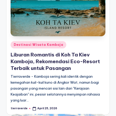
Posted
Destinasi Wisata Kamboja
in
Liburan Romantis di Koh Ta Kiev
Kamboja, Rekomendasi Eco-Resort
Terbaik untuk Pasangan
Tierraverde - Kamboja sering kali identik dengan
kemegahan kuil-kuil kuno di Angkor Wat, namun bagi
pasangan yang mencari sisi lain dari "Kerajaan
Keajaiban" ini, pesisir selatannya menyimpan rahasia
yang luar…
tierraverde
April 25, 2026
Posted
by