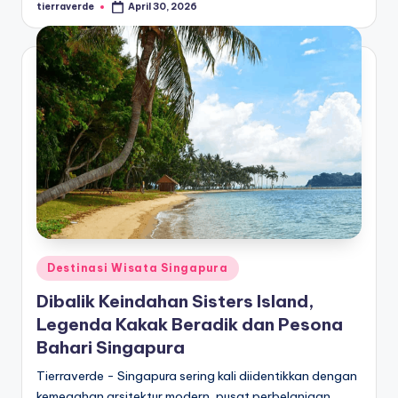
tierraverde
April 30, 2026
Posted
by
Posted
Destinasi Wisata Singapura
in
Dibalik Keindahan Sisters Island,
Legenda Kakak Beradik dan Pesona
Bahari Singapura
Tierraverde - Singapura sering kali diidentikkan dengan
kemegahan arsitektur modern, pusat perbelanjaan