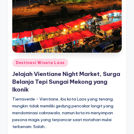
paling
a
diminati,
T
baik
di
er
dalam
p
negeri
o
maupun
mancanegara.
p
ul
Posted
Destinasi Wisata Laos
in
er
Jelajah Vientiane Night Market, Surga
Belanja Tepi Sungai Mekong yang
Ikonik
Tierraverde - Vientiane, ibu kota Laos yang tenang,
mungkin tidak memiliki gedung pencakar langit yang
mendominasi cakrawala, namun kota ini menyimpan
pesona magis yang terpancar saat matahari mulai
terbenam. Salah…