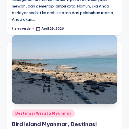
mewah, dan gemerlap lampu kota. Namun, jika Anda
berlayar sedikit ke arah selatan dari pelabuhan utama,
Anda akan…
tierraverde
April 29, 2026
Posted
by
Posted
Destinasi Wisata Myanmar
in
Bird Island Myanmar, Destinasi