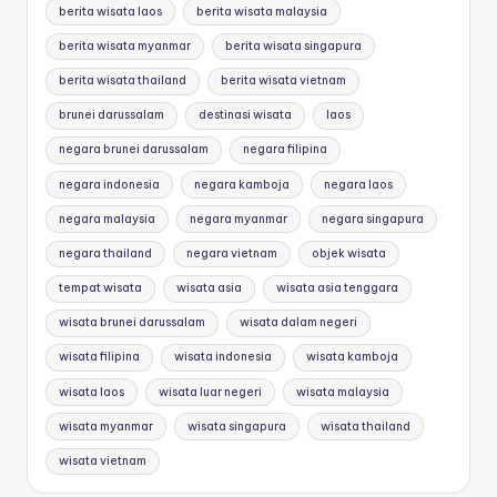
berita wisata laos
berita wisata malaysia
berita wisata myanmar
berita wisata singapura
berita wisata thailand
berita wisata vietnam
brunei darussalam
destinasi wisata
laos
negara brunei darussalam
negara filipina
negara indonesia
negara kamboja
negara laos
negara malaysia
negara myanmar
negara singapura
negara thailand
negara vietnam
objek wisata
tempat wisata
wisata asia
wisata asia tenggara
wisata brunei darussalam
wisata dalam negeri
wisata filipina
wisata indonesia
wisata kamboja
wisata laos
wisata luar negeri
wisata malaysia
wisata myanmar
wisata singapura
wisata thailand
wisata vietnam