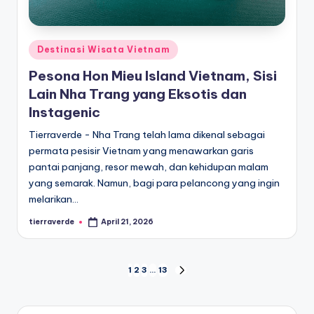
Posted
Destinasi Wisata Vietnam
in
Pesona Hon Mieu Island Vietnam, Sisi
Lain Nha Trang yang Eksotis dan
Instagenic
Tierraverde - Nha Trang telah lama dikenal sebagai
permata pesisir Vietnam yang menawarkan garis
pantai panjang, resor mewah, dan kehidupan malam
yang semarak. Namun, bagi para pelancong yang ingin
melarikan…
tierraverde
April 21, 2026
Posted
by
Posts
1
2
3
…
13
NEXT
PAGE
pagination