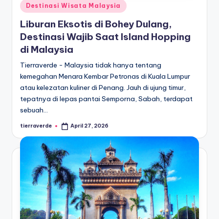
Posted
Destinasi Wisata Malaysia
in
Liburan Eksotis di Bohey Dulang,
Destinasi Wajib Saat Island Hopping
di Malaysia
Tierraverde - Malaysia tidak hanya tentang
kemegahan Menara Kembar Petronas di Kuala Lumpur
atau kelezatan kuliner di Penang. Jauh di ujung timur,
tepatnya di lepas pantai Semporna, Sabah, terdapat
sebuah…
tierraverde
April 27, 2026
Posted
by