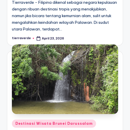
Tierraverde - Filipina dikenal sebagai negara kepulauan
dengan ribuan destinasi tropis yang menakjubkan,
namun jika bicara tentang kemurnian alam, sulit untuk
mengalahkan keindahan wilayah Palawan. Di sudut
utara Palawan, terdapat…
tierraverde
April 23, 2026
Posted
by
Posted
Destinasi Wisata Brunei Darussalam
in