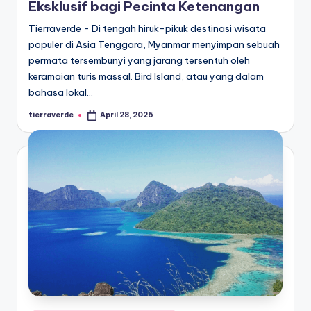
Eksklusif bagi Pecinta Ketenangan
Tierraverde - Di tengah hiruk-pikuk destinasi wisata
populer di Asia Tenggara, Myanmar menyimpan sebuah
permata tersembunyi yang jarang tersentuh oleh
keramaian turis massal. Bird Island, atau yang dalam
bahasa lokal…
tierraverde
April 28, 2026
Posted
by