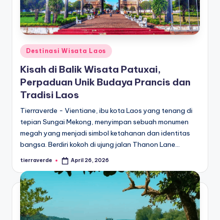
Posted
Destinasi Wisata Laos
in
Kisah di Balik Wisata Patuxai,
Perpaduan Unik Budaya Prancis dan
Tradisi Laos
Tierraverde - Vientiane, ibu kota Laos yang tenang di
tepian Sungai Mekong, menyimpan sebuah monumen
megah yang menjadi simbol ketahanan dan identitas
bangsa. Berdiri kokoh di ujung jalan Thanon Lane…
tierraverde
April 26, 2026
Posted
by