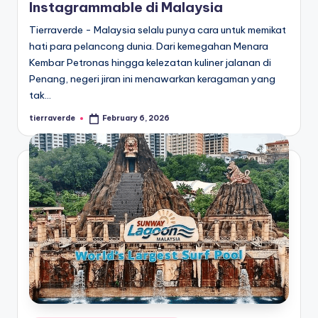
Instagrammable di Malaysia
Tierraverde - Malaysia selalu punya cara untuk memikat
hati para pelancong dunia. Dari kemegahan Menara
Kembar Petronas hingga kelezatan kuliner jalanan di
Penang, negeri jiran ini menawarkan keragaman yang
tak…
tierraverde
February 6, 2026
Posted
by