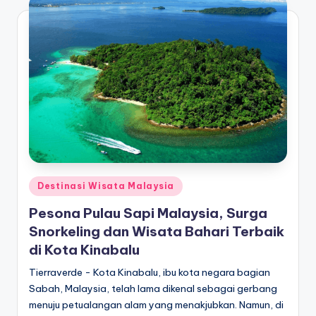
Posted
Destinasi Wisata Malaysia
in
Pesona Pulau Sapi Malaysia, Surga
Snorkeling dan Wisata Bahari Terbaik
di Kota Kinabalu
Tierraverde - Kota Kinabalu, ibu kota negara bagian
Sabah, Malaysia, telah lama dikenal sebagai gerbang
menuju petualangan alam yang menakjubkan. Namun, di