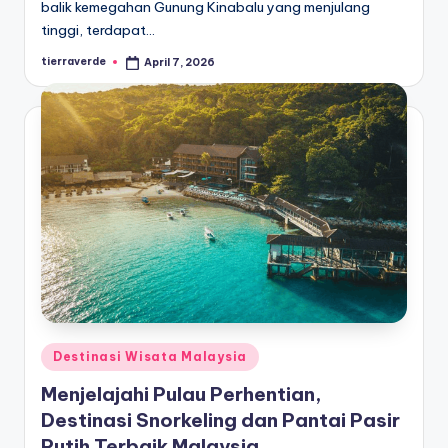
balik kemegahan Gunung Kinabalu yang menjulang
tinggi, terdapat…
tierraverde
April 7, 2026
Posted
by
Posted
Destinasi Wisata Malaysia
in
Menjelajahi Pulau Perhentian,
Destinasi Snorkeling dan Pantai Pasir
Putih Terbaik Malaysia