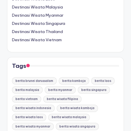
Destinasi Wisata Malaysia
Destinasi Wisata Myanmar
Destinasi Wisata Singapura
Destinasi Wisata Thailand
Destinasi Wisata Vietnam
Tags
berita brunei darussalam
berita kamboja
berita laos
berita malaysia
berita myanmar
berita singapura
berita vietnam
berita wisata filipina
berita wisata indonesia
berita wisata kamboja
berita wisata laos
berita wisata malaysia
berita wisata myanmar
berita wisata singapura