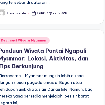
yang tersebar di dataran…
February 27, 2026
tierraverde
osted
y
Posted
Destinasi Wisata Myanmar
n
Panduan Wisata Pantai Ngapali
Myanmar: Lokasi, Aktivitas, dan
Tips Berkunjung
Tierraverde - Myanmar mungkin lebih dikenal
dengan ribuan pagoda emas di Bagan atau
kehidupan unik di atas air Danau Inle. Namun, bagi
mereka yang bersedia menjelajahi pesisir barat
negara ini,…