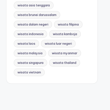
wisata asia tenggara
wisata brunei darussalam
wisata dalam negeri
wisata filipina
wisata indonesia
wisata kamboja
wisata laos
wisata luar negeri
wisata malaysia
wisata myanmar
wisata singapura
wisata thailand
wisata vietnam