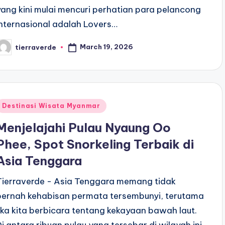
yang kini mulai mencuri perhatian para pelancong
internasional adalah Lovers…
March 19, 2026
tierraverde
osted
y
Posted
Destinasi Wisata Myanmar
n
Menjelajahi Pulau Nyaung Oo
Phee, Spot Snorkeling Terbaik di
Asia Tenggara
Tierraverde - Asia Tenggara memang tidak
pernah kehabisan permata tersembunyi, terutama
jika kita berbicara tentang kekayaan bawah laut.