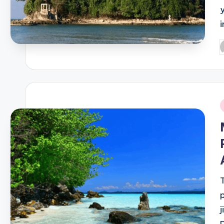
P
b
i