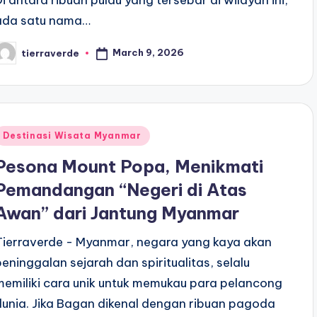
Di antara ribuan pulau yang tersebar di wilayah ini,
ada satu nama…
March 9, 2026
tierraverde
osted
y
Posted
Destinasi Wisata Myanmar
n
Pesona Mount Popa, Menikmati
Pemandangan “Negeri di Atas
Awan” dari Jantung Myanmar
Tierraverde - Myanmar, negara yang kaya akan
peninggalan sejarah dan spiritualitas, selalu
memiliki cara unik untuk memukau para pelancong
dunia. Jika Bagan dikenal dengan ribuan pagoda