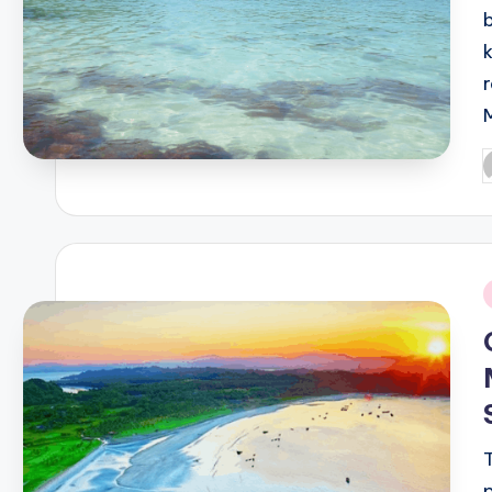
P
b
i