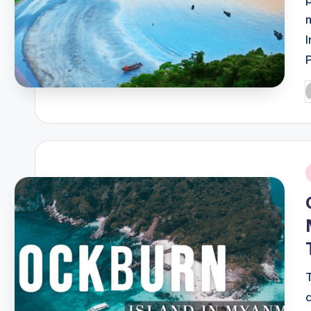
P
b
i