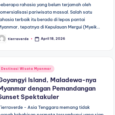
beberapa rahasia yang belum terjamah oleh
komersialisasi pariwisata massal. Salah satu
rahasia terbaik itu berada di lepas pantai
Myanmar, tepatnya di Kepulauan Mergui (Myeik…
April 18, 2026
tierraverde
osted
y
Posted
Destinasi Wisata Myanmar
n
Goyangyi Island, Maladewa-nya
Myanmar dengan Pemandangan
Sunset Spektakuler
Tierraverde - Asia Tenggara memang tidak
pernah kehabisan permata tersembunyi yang siap