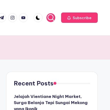
com
r.com
.me
instagram.com
youtube.com
Subscribe
Recent Posts
Jelajah Vientiane Night Market,
Surga Belanja Tepi Sungai Mekong
yang Ikonik