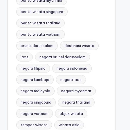
berita wisata myanmar
berita wisata singapura
berita wisata thailand
berita wisata vietnam
brunei darussalam
destinasi wisata
laos
negara brunei darussalam
negara filipina
negara indonesia
negara kamboja
negara laos
negara malaysia
negara myanmar
negara singapura
negara thailand
negara vietnam
objek wisata
tempat wisata
wisata asia