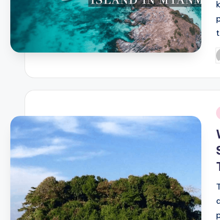
P
b
i