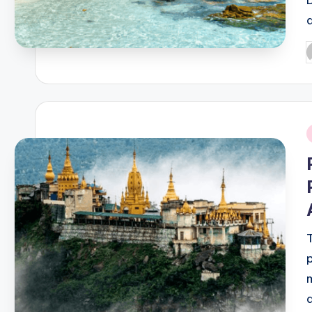
P
b
i