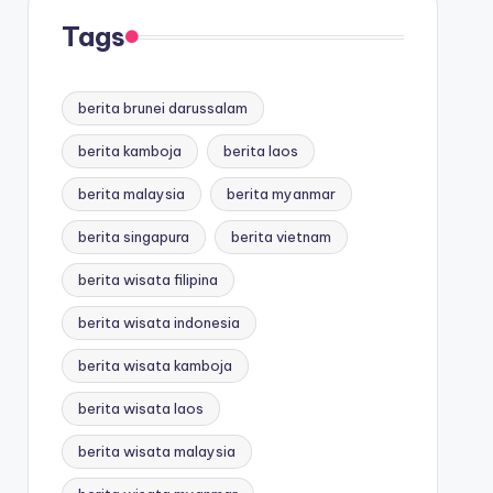
Tags
berita brunei darussalam
berita kamboja
berita laos
berita malaysia
berita myanmar
berita singapura
berita vietnam
berita wisata filipina
berita wisata indonesia
berita wisata kamboja
berita wisata laos
berita wisata malaysia