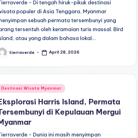
Tierraverde - Di tengah hiruk-pikuk destinasi
wisata populer di Asia Tenggara, Myanmar
menyimpan sebuah permata tersembunyi yang
jarang tersentuh oleh keramaian turis massal. Bird
Island, atau yang dalam bahasa lokal…
April 28, 2026
tierraverde
osted
y
Posted
Destinasi Wisata Myanmar
n
Eksplorasi Harris Island, Permata
Tersembunyi di Kepulauan Mergui
Myanmar
Tierraverde - Dunia ini masih menyimpan