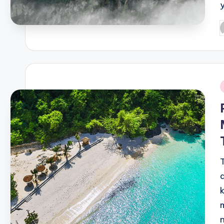
P
b
i