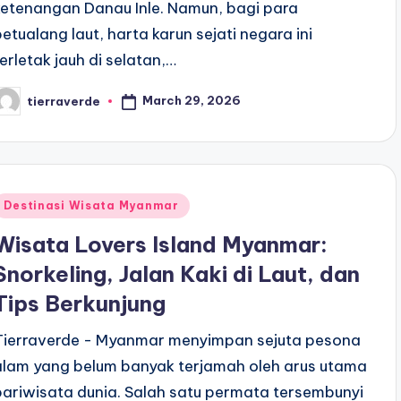
ketenangan Danau Inle. Namun, bagi para
petualang laut, harta karun sejati negara ini
terletak jauh di selatan,…
March 29, 2026
tierraverde
osted
y
Posted
Destinasi Wisata Myanmar
n
Wisata Lovers Island Myanmar:
Snorkeling, Jalan Kaki di Laut, dan
Tips Berkunjung
Tierraverde - Myanmar menyimpan sejuta pesona
alam yang belum banyak terjamah oleh arus utama
pariwisata dunia. Salah satu permata tersembunyi