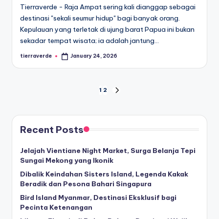
Tierraverde - Raja Ampat sering kali dianggap sebagai
destinasi "sekali seumur hidup" bagi banyak orang.
Kepulauan yang terletak di ujung barat Papua ini bukan
sekadar tempat wisata; ia adalah jantung…
tierraverde
January 24, 2026
Posted
by
Posts
1
2
NEXT
PAGE
pagination
Recent Posts
Jelajah Vientiane Night Market, Surga Belanja Tepi
Sungai Mekong yang Ikonik
Dibalik Keindahan Sisters Island, Legenda Kakak
Beradik dan Pesona Bahari Singapura
Bird Island Myanmar, Destinasi Eksklusif bagi
Pecinta Ketenangan