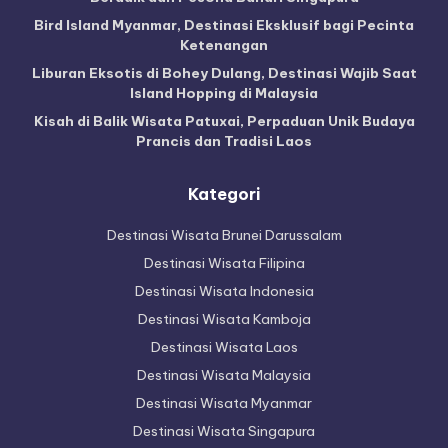
Bird Island Myanmar, Destinasi Eksklusif bagi Pecinta
Ketenangan
Liburan Eksotis di Bohey Dulang, Destinasi Wajib Saat
Island Hopping di Malaysia
Kisah di Balik Wisata Patuxai, Perpaduan Unik Budaya
Prancis dan Tradisi Laos
Kategori
Destinasi Wisata Brunei Darussalam
Destinasi Wisata Filipina
Destinasi Wisata Indonesia
Destinasi Wisata Kamboja
Destinasi Wisata Laos
Destinasi Wisata Malaysia
Destinasi Wisata Myanmar
Destinasi Wisata Singapura