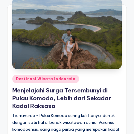
Posted
Destinasi Wisata Indonesia
in
Menjelajahi Surga Tersembunyi di
Pulau Komodo, Lebih dari Sekadar
Kadal Raksasa
Tierraverde - Pulau Komodo sering kali hanya identik
dengan satu hal di benak wisatawan dunia: Varanus
komodoensis, sang naga purba yang merupakan kadal