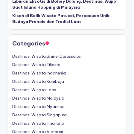
Liburan Eksotis di Bohey Dulang, Destinasi Wajib
Saat Island Hopping di Malaysia
Kisah di Balik Wisata Patuxai, Perpaduan Unik
Budaya Prancis dan Tradisi Laos
Categories
Destinasi Wisata Brunei Darussalam
Destinasi Wisata Filipina
Destinasi Wisata Indonesia
Destinasi Wisata Kamboja
Destinasi Wisata Laos
Destinasi Wisata Malaysia
Destinasi Wisata Myanmar
Destinasi Wisata Singapura
Destinasi Wisata Thailand
Destinasi Wisata Vietnam