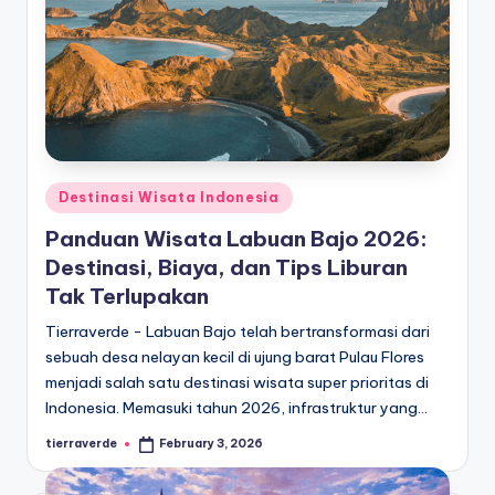
Posted
Destinasi Wisata Indonesia
in
Panduan Wisata Labuan Bajo 2026:
Destinasi, Biaya, dan Tips Liburan
Tak Terlupakan
Tierraverde - Labuan Bajo telah bertransformasi dari
sebuah desa nelayan kecil di ujung barat Pulau Flores
menjadi salah satu destinasi wisata super prioritas di
Indonesia. Memasuki tahun 2026, infrastruktur yang…
tierraverde
February 3, 2026
Posted
by