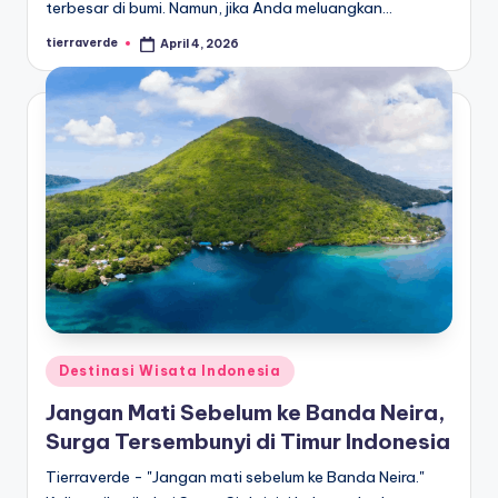
terbesar di bumi. Namun, jika Anda meluangkan…
tierraverde
April 4, 2026
Posted
by
Posted
Destinasi Wisata Indonesia
in
Jangan Mati Sebelum ke Banda Neira,
Surga Tersembunyi di Timur Indonesia
Tierraverde - "Jangan mati sebelum ke Banda Neira."