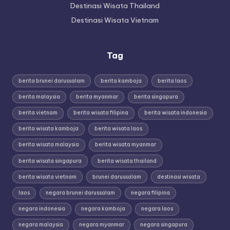
Destinasi Wisata Thailand
Destinasi Wisata Vietnam
Tag
berita brunei darussalam
berita kamboja
berita laos
berita malaysia
berita myanmar
berita singapura
berita vietnam
berita wisata filipina
berita wisata indonesia
berita wisata kamboja
berita wisata laos
berita wisata malaysia
berita wisata myanmar
berita wisata singapura
berita wisata thailand
berita wisata vietnam
brunei darussalam
destinasi wisata
laos
negara brunei darussalam
negara filipina
negara indonesia
negara kamboja
negara laos
negara malaysia
negara myanmar
negara singapura