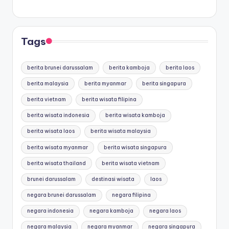
Tags
berita brunei darussalam
berita kamboja
berita laos
berita malaysia
berita myanmar
berita singapura
berita vietnam
berita wisata filipina
berita wisata indonesia
berita wisata kamboja
berita wisata laos
berita wisata malaysia
berita wisata myanmar
berita wisata singapura
berita wisata thailand
berita wisata vietnam
brunei darussalam
destinasi wisata
laos
negara brunei darussalam
negara filipina
negara indonesia
negara kamboja
negara laos
negara malaysia
negara myanmar
negara singapura