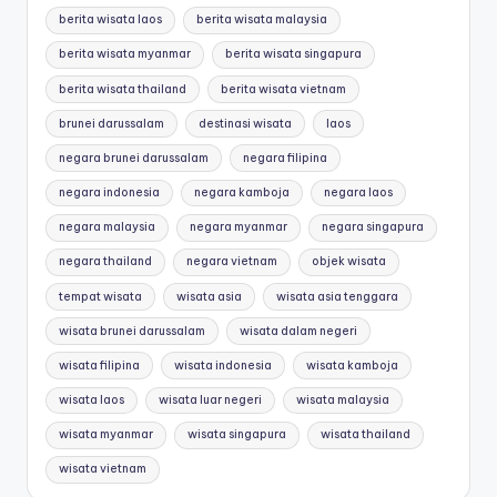
berita wisata laos
berita wisata malaysia
berita wisata myanmar
berita wisata singapura
berita wisata thailand
berita wisata vietnam
brunei darussalam
destinasi wisata
laos
negara brunei darussalam
negara filipina
negara indonesia
negara kamboja
negara laos
negara malaysia
negara myanmar
negara singapura
negara thailand
negara vietnam
objek wisata
tempat wisata
wisata asia
wisata asia tenggara
wisata brunei darussalam
wisata dalam negeri
wisata filipina
wisata indonesia
wisata kamboja
wisata laos
wisata luar negeri
wisata malaysia
wisata myanmar
wisata singapura
wisata thailand
wisata vietnam