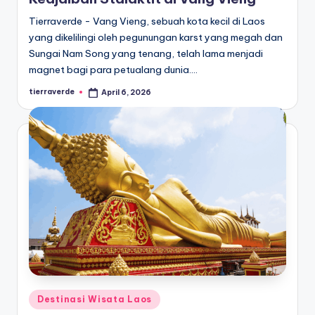
Tierraverde - Vang Vieng, sebuah kota kecil di Laos
yang dikelilingi oleh pegunungan karst yang megah dan
Sungai Nam Song yang tenang, telah lama menjadi
magnet bagi para petualang dunia.…
tierraverde
April 6, 2026
Posted
by
Posted
Destinasi Wisata Laos
in