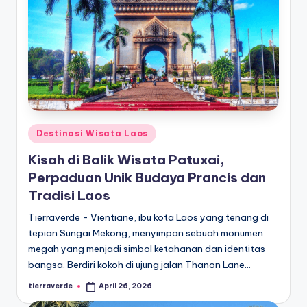
Posted
Destinasi Wisata Laos
in
Kisah di Balik Wisata Patuxai,
Perpaduan Unik Budaya Prancis dan
Tradisi Laos
Tierraverde - Vientiane, ibu kota Laos yang tenang di
tepian Sungai Mekong, menyimpan sebuah monumen
megah yang menjadi simbol ketahanan dan identitas
bangsa. Berdiri kokoh di ujung jalan Thanon Lane…
tierraverde
April 26, 2026
Posted
by