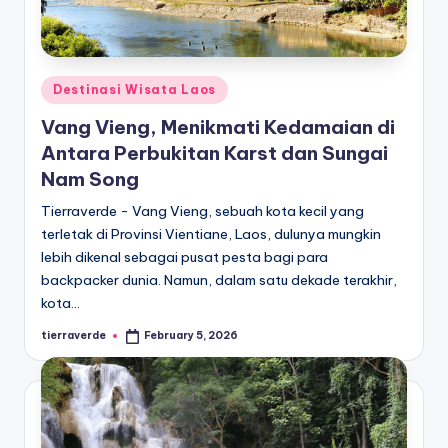
Posted
Destinasi Wisata Laos
in
Vang Vieng, Menikmati Kedamaian di
Antara Perbukitan Karst dan Sungai
Nam Song
Tierraverde - Vang Vieng, sebuah kota kecil yang
terletak di Provinsi Vientiane, Laos, dulunya mungkin
lebih dikenal sebagai pusat pesta bagi para
backpacker dunia. Namun, dalam satu dekade terakhir,
kota…
tierraverde
February 5, 2026
Posted
by