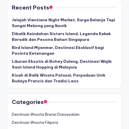
Recent Posts
Jelajah Vientiane Night Market, Surga Belanja Tepi
Sungai Mekong yang Ikonik
Dibalik Keindahan Sisters Island, Legenda Kakak
Beradik dan Pesona Bahari Singapura
Bird Island Myanmar, Destinasi Eksklusif bagi
Pecinta Ketenangan
Liburan Eksotis di Bohey Dulang, Destinasi Wajib
Saat Island Hopping di Malaysia
Kisah di Balik Wisata Patuxai, Perpaduan Unik
Budaya Prancis dan Tradisi Laos
Categories
Destinasi Wisata Brunei Darussalam
Destinasi Wisata Filipina