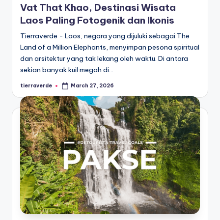
Vat That Khao, Destinasi Wisata
Laos Paling Fotogenik dan Ikonis
Tierraverde - Laos, negara yang dijuluki sebagai The
Land of a Million Elephants, menyimpan pesona spiritual
dan arsitektur yang tak lekang oleh waktu. Di antara
sekian banyak kuil megah di…
tierraverde
March 27, 2026
Posted
by