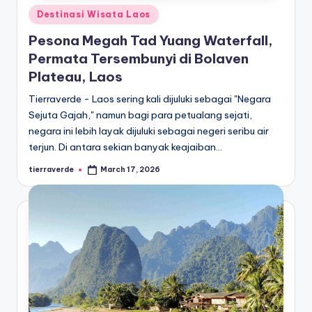
Posted
Destinasi Wisata Laos
in
Pesona Megah Tad Yuang Waterfall,
Permata Tersembunyi di Bolaven
Plateau, Laos
Tierraverde - Laos sering kali dijuluki sebagai "Negara
Sejuta Gajah," namun bagi para petualang sejati,
negara ini lebih layak dijuluki sebagai negeri seribu air
terjun. Di antara sekian banyak keajaiban…
tierraverde
March 17, 2026
Posted
by