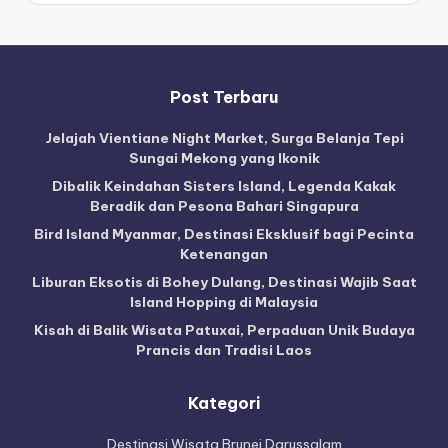
Post Terbaru
Jelajah Vientiane Night Market, Surga Belanja Tepi
Sungai Mekong yang Ikonik
Dibalik Keindahan Sisters Island, Legenda Kakak
Beradik dan Pesona Bahari Singapura
Bird Island Myanmar, Destinasi Eksklusif bagi Pecinta
Ketenangan
Liburan Eksotis di Bohey Dulang, Destinasi Wajib Saat
Island Hopping di Malaysia
Kisah di Balik Wisata Patuxai, Perpaduan Unik Budaya
Prancis dan Tradisi Laos
Kategori
Destinasi Wisata Brunei Darussalam