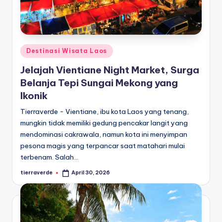
paling
a
diminati,
T
baik
di
er
dalam
Posted
Destinasi Wisata Laos
p
negeri
in
Jelajah Vientiane Night Market, Surga
o
maupun
Belanja Tepi Sungai Mekong yang
mancanegara.
p
Ikonik
ul
Tierraverde - Vientiane, ibu kota Laos yang tenang,
er
mungkin tidak memiliki gedung pencakar langit yang
mendominasi cakrawala, namun kota ini menyimpan
pesona magis yang terpancar saat matahari mulai
terbenam. Salah…
tierraverde
April 30, 2026
Posted
by