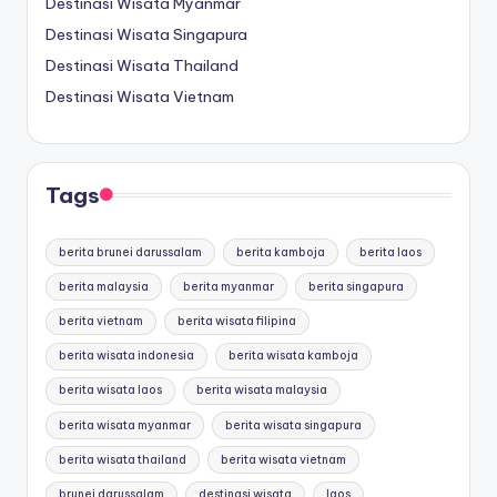
Destinasi Wisata Myanmar
Destinasi Wisata Singapura
Destinasi Wisata Thailand
Destinasi Wisata Vietnam
Tags
berita brunei darussalam
berita kamboja
berita laos
berita malaysia
berita myanmar
berita singapura
berita vietnam
berita wisata filipina
berita wisata indonesia
berita wisata kamboja
berita wisata laos
berita wisata malaysia
berita wisata myanmar
berita wisata singapura
berita wisata thailand
berita wisata vietnam
brunei darussalam
destinasi wisata
laos