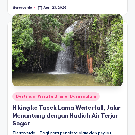
tierraverde
April 23, 2026
Posted
by
Posted
Destinasi Wisata Brunei Darussalam
in
Hiking ke Tasek Lama Waterfall, Jalur
Menantang dengan Hadiah Air Terjun
Segar
Tierraverde - Bagi para pencinta alam dan pegiat