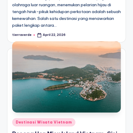
olahraga luar ruangan, menemukan pelarian hijau di
tengah hiruk-pikuk kehidupan perkotaan adalah sebuah
kemewahan. Salah satu destinasi yang menawarkan
paket lengkap antara…
tierraverde
April 22, 2026
Posted
by
Posted
Destinasi Wisata Vietnam
in