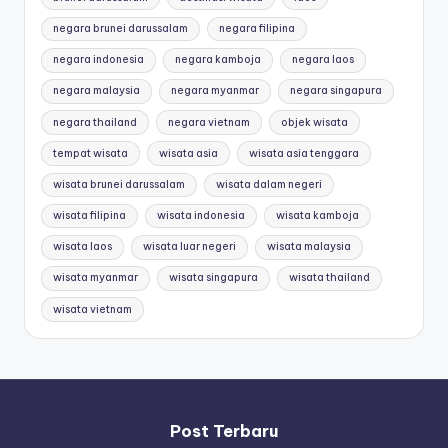
negara brunei darussalam
negara filipina
negara indonesia
negara kamboja
negara laos
negara malaysia
negara myanmar
negara singapura
negara thailand
negara vietnam
objek wisata
tempat wisata
wisata asia
wisata asia tenggara
wisata brunei darussalam
wisata dalam negeri
wisata filipina
wisata indonesia
wisata kamboja
wisata laos
wisata luar negeri
wisata malaysia
wisata myanmar
wisata singapura
wisata thailand
wisata vietnam
Post Terbaru