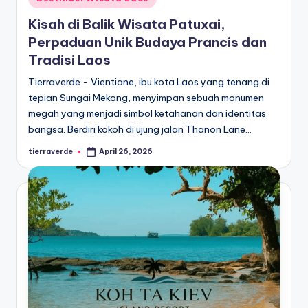
in
Kisah di Balik Wisata Patuxai,
Perpaduan Unik Budaya Prancis dan
Tradisi Laos
Tierraverde - Vientiane, ibu kota Laos yang tenang di
tepian Sungai Mekong, menyimpan sebuah monumen
megah yang menjadi simbol ketahanan dan identitas
bangsa. Berdiri kokoh di ujung jalan Thanon Lane…
tierraverde
April 26, 2026
Posted
by