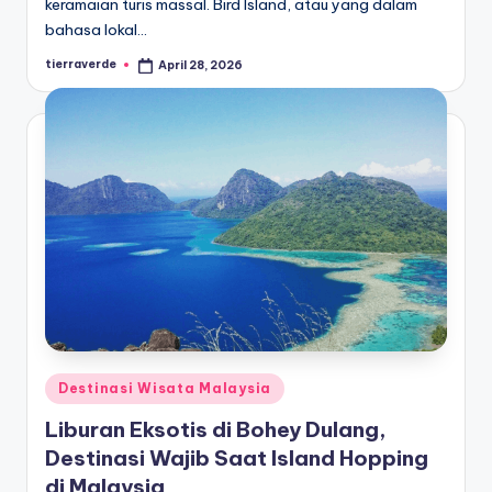
keramaian turis massal. Bird Island, atau yang dalam
bahasa lokal…
tierraverde
April 28, 2026
Posted
by
Posted
Destinasi Wisata Malaysia
in
Liburan Eksotis di Bohey Dulang,
Destinasi Wajib Saat Island Hopping
di Malaysia