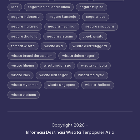
laos
negara brunei darussalam
negara filipina
negara indonesia
negara kamboja
negara laos
negara malaysia
negara myanmar
negara singapura
negara thailand
negara vietnam
objek wisata
tempat wisata
wisata asia
wisata asia tenggara
wisata brunei darussalam
wisata dalam negeri
wisata filipina
wisata indonesia
wisata kamboja
wisata laos
wisata luar negeri
wisata malaysia
wisata myanmar
wisata singapura
wisata thailand
wisata vietnam
Copyright 2026 -
Informasi Destinasi Wisata Terpopuler Asia