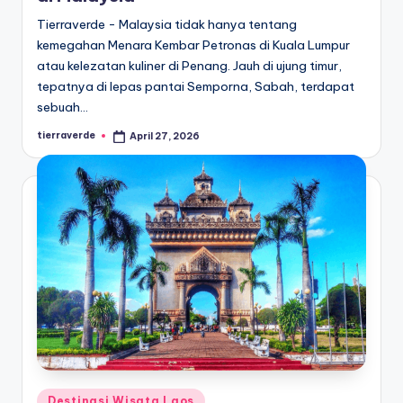
Tierraverde - Malaysia tidak hanya tentang
kemegahan Menara Kembar Petronas di Kuala Lumpur
atau kelezatan kuliner di Penang. Jauh di ujung timur,
tepatnya di lepas pantai Semporna, Sabah, terdapat
sebuah…
tierraverde
April 27, 2026
Posted
by
Posted
Destinasi Wisata Laos