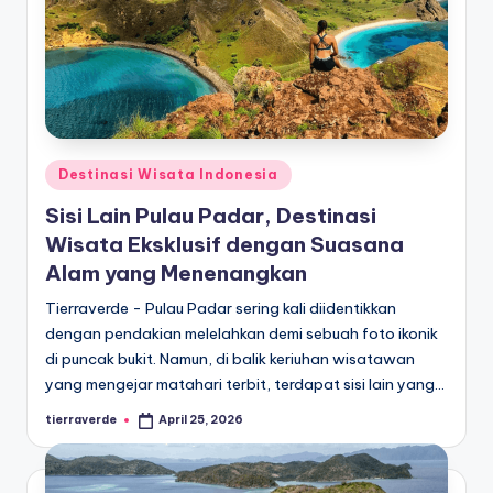
Posted
Destinasi Wisata Indonesia
in
Sisi Lain Pulau Padar, Destinasi
Wisata Eksklusif dengan Suasana
Alam yang Menenangkan
Tierraverde - Pulau Padar sering kali diidentikkan
dengan pendakian melelahkan demi sebuah foto ikonik
di puncak bukit. Namun, di balik keriuhan wisatawan
yang mengejar matahari terbit, terdapat sisi lain yang…
tierraverde
April 25, 2026
Posted
by