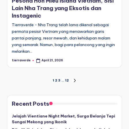
Pesona Hon Mieu Island Vietnam, Sisi
Lain Nha Trang yang Eksotis dan
Instagenic
Tierraverde - Nha Trang telah lama dikenal sebagai
permata pesisir Vietnam yang menawarkan garis
pantai panjang, resor mewah, dan kehidupan malam
yang semarak. Namun, bagi para pelancong yang ingin
melarikan…
tierraverde
April 21, 2026
Posted
by
Posts
1
2
3
…
12
NEXT
PAGE
pagination
Recent Posts
Jelajah Vientiane Night Market, Surga Belanja Tepi
Sungai Mekong yang Ikonik