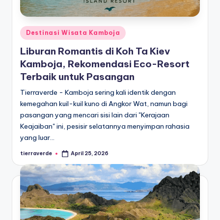
Posted
Destinasi Wisata Kamboja
in
Liburan Romantis di Koh Ta Kiev
Kamboja, Rekomendasi Eco-Resort
Terbaik untuk Pasangan
Tierraverde - Kamboja sering kali identik dengan
kemegahan kuil-kuil kuno di Angkor Wat, namun bagi
pasangan yang mencari sisi lain dari "Kerajaan
Keajaiban" ini, pesisir selatannya menyimpan rahasia
yang luar…
tierraverde
April 25, 2026
Posted
by