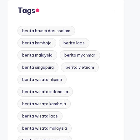
Tags
berita brunei darussalam
berita kamboja
berita laos
berita malaysia
berita myanmar
berita singapura
berita vietnam
berita wisata filipina
berita wisata indonesia
berita wisata kamboja
berita wisata laos
berita wisata malaysia