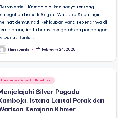
Tierraverde - Kamboja bukan hanya tentang
kemegahan batu di Angkor Wat. Jika Anda ingin
melihat denyut nadi kehidupan yang sebenarnya di
Kerajaan ini, Anda harus mengarahkan pandangan
ke Danau Tonle…
February 24, 2026
tierraverde
osted
y
Posted
Destinasi Wisata Kamboja
n
Menjelajahi Silver Pagoda
Kamboja, Istana Lantai Perak dan
Warisan Kerajaan Khmer