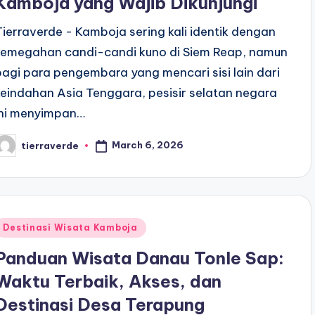
Kamboja yang Wajib Dikunjungi
Tierraverde - Kamboja sering kali identik dengan
kemegahan candi-candi kuno di Siem Reap, namun
bagi para pengembara yang mencari sisi lain dari
keindahan Asia Tenggara, pesisir selatan negara
ini menyimpan…
March 6, 2026
tierraverde
osted
y
Posted
Destinasi Wisata Kamboja
n
Panduan Wisata Danau Tonle Sap:
Waktu Terbaik, Akses, dan
Destinasi Desa Terapung