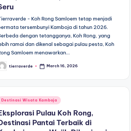
Seru
Tierraverde - Koh Rong Samloem tetap menjadi
permata tersembunyi Kamboja di tahun 2026.
Berbeda dengan tetangganya, Koh Rong, yang
lebih ramai dan dikenal sebagai pulau pesta, Koh
Rong Samloem menawarkan…
March 16, 2026
tierraverde
osted
y
Posted
Destinasi Wisata Kamboja
n
Eksplorasi Pulau Koh Rong,
Destinasi Pantai Terbaik di