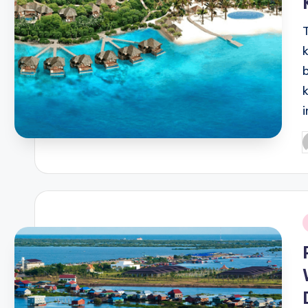
P
b
i