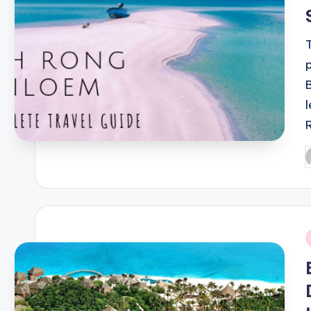
P
b
i