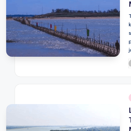
P
b
i