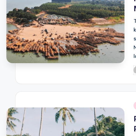
P
b
i