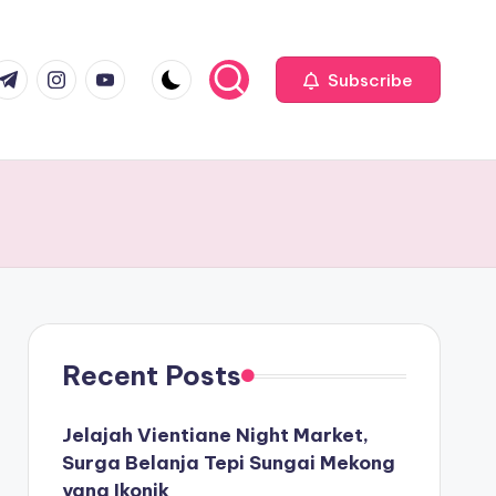
com
r.com
.me
instagram.com
youtube.com
Subscribe
Recent Posts
Jelajah Vientiane Night Market,
Surga Belanja Tepi Sungai Mekong
yang Ikonik