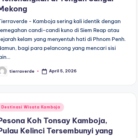
Mekong
Tierraverde - Kamboja sering kali identik dengan
kemegahan candi-candi kuno di Siem Reap atau
sejarah kelam yang menyentuh hati di Phnom Penh.
Namun, bagi para pelancong yang mencari sisi
lain…
April 5, 2026
tierraverde
osted
y
Posted
Destinasi Wisata Kamboja
n
Pesona Koh Tonsay Kamboja,
Pulau Kelinci Tersembunyi yang