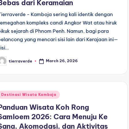
Bebas dari Keramaian
Tierraverde - Kamboja sering kali identik dengan
kemegahan kompleks candi Angkor Wat atau hiruk
pikuk sejarah di Phnom Penh. Namun, bagi para
pelancong yang mencari sisi lain dari Kerajaan ini—
isi…
March 26, 2026
tierraverde
osted
y
Posted
Destinasi Wisata Kamboja
n
Panduan Wisata Koh Rong
Samloem 2026: Cara Menuju Ke
Sana, Akomodasi, dan Aktivitas