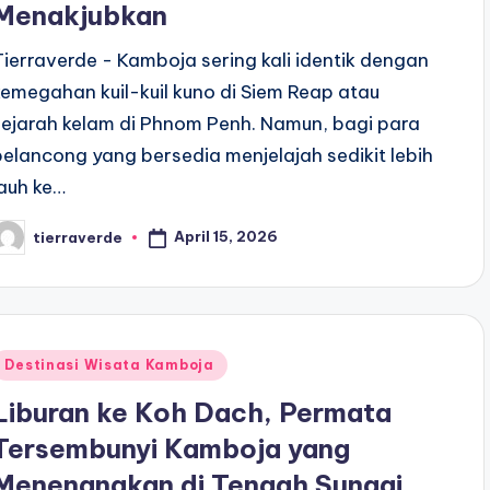
Menakjubkan
Tierraverde - Kamboja sering kali identik dengan
kemegahan kuil-kuil kuno di Siem Reap atau
sejarah kelam di Phnom Penh. Namun, bagi para
pelancong yang bersedia menjelajah sedikit lebih
jauh ke…
April 15, 2026
tierraverde
osted
y
Posted
Destinasi Wisata Kamboja
n
Liburan ke Koh Dach, Permata
Tersembunyi Kamboja yang
Menenangkan di Tengah Sungai