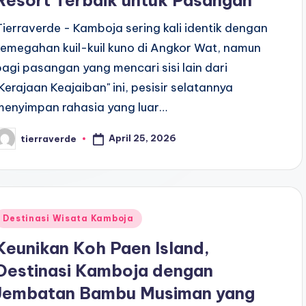
Resort Terbaik untuk Pasangan
Tierraverde - Kamboja sering kali identik dengan
kemegahan kuil-kuil kuno di Angkor Wat, namun
bagi pasangan yang mencari sisi lain dari
"Kerajaan Keajaiban" ini, pesisir selatannya
menyimpan rahasia yang luar…
April 25, 2026
tierraverde
osted
y
Posted
Destinasi Wisata Kamboja
n
Keunikan Koh Paen Island,
Destinasi Kamboja dengan
Jembatan Bambu Musiman yang