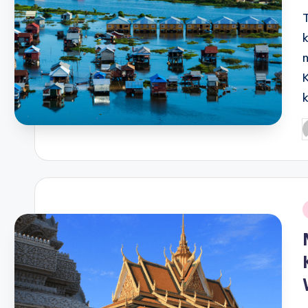
P
b
i