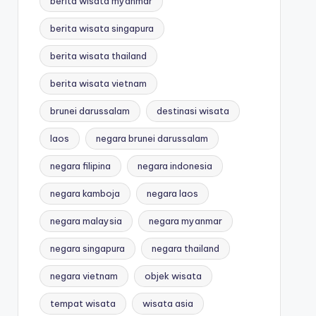
berita wisata myanmar
berita wisata singapura
berita wisata thailand
berita wisata vietnam
brunei darussalam
destinasi wisata
laos
negara brunei darussalam
negara filipina
negara indonesia
negara kamboja
negara laos
negara malaysia
negara myanmar
negara singapura
negara thailand
negara vietnam
objek wisata
tempat wisata
wisata asia