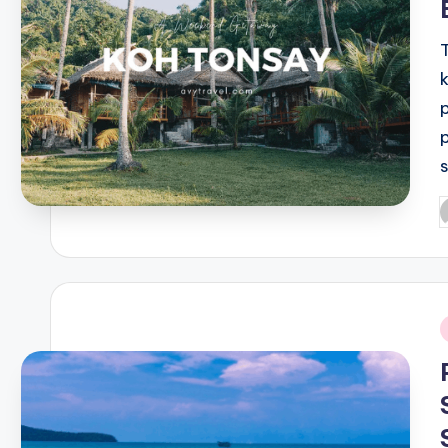
s
P
b
i