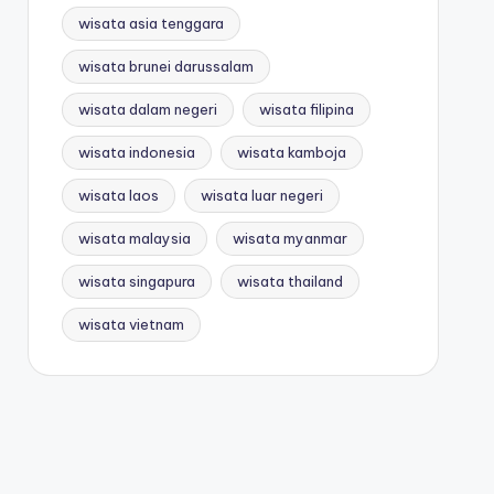
wisata asia tenggara
wisata brunei darussalam
wisata dalam negeri
wisata filipina
wisata indonesia
wisata kamboja
wisata laos
wisata luar negeri
wisata malaysia
wisata myanmar
wisata singapura
wisata thailand
wisata vietnam