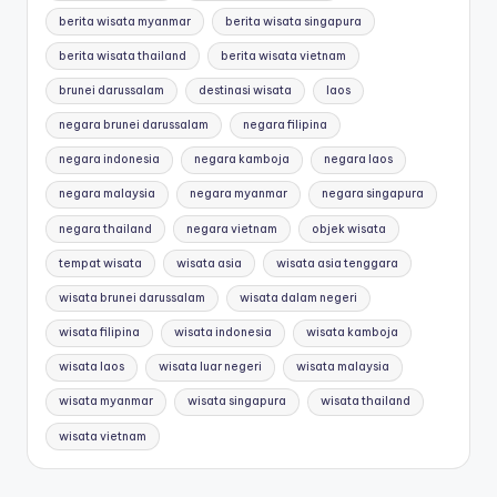
berita wisata myanmar
berita wisata singapura
berita wisata thailand
berita wisata vietnam
brunei darussalam
destinasi wisata
laos
negara brunei darussalam
negara filipina
negara indonesia
negara kamboja
negara laos
negara malaysia
negara myanmar
negara singapura
negara thailand
negara vietnam
objek wisata
tempat wisata
wisata asia
wisata asia tenggara
wisata brunei darussalam
wisata dalam negeri
wisata filipina
wisata indonesia
wisata kamboja
wisata laos
wisata luar negeri
wisata malaysia
wisata myanmar
wisata singapura
wisata thailand
wisata vietnam