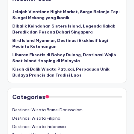
Jelajah Vientiane Night Market, Surga Belanja Tepi
Sungai Mekong yang Ikonik
Dibalik Keindahan Sisters Island, Legenda Kakak
Beradik dan Pesona Bahari Singapura
Bird Island Myanmar, Destinasi Eksklusif bagi
Pecinta Ketenangan
Liburan Eksotis di Bohey Dulang, Destinasi Wajib
Saat Island Hopping di Malaysia
Kisah di Balik Wisata Patuxai, Perpaduan Unik
Budaya Prancis dan Tradisi Laos
Categories
Destinasi Wisata Brunei Darussalam
Destinasi Wisata Filipina
Destinasi Wisata Indonesia