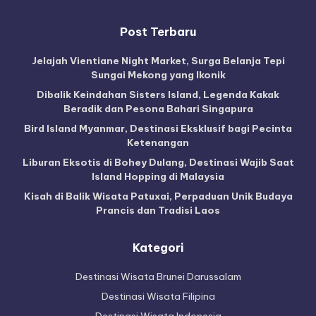
Post Terbaru
Jelajah Vientiane Night Market, Surga Belanja Tepi
Sungai Mekong yang Ikonik
Dibalik Keindahan Sisters Island, Legenda Kakak
Beradik dan Pesona Bahari Singapura
Bird Island Myanmar, Destinasi Eksklusif bagi Pecinta
Ketenangan
Liburan Eksotis di Bohey Dulang, Destinasi Wajib Saat
Island Hopping di Malaysia
Kisah di Balik Wisata Patuxai, Perpaduan Unik Budaya
Prancis dan Tradisi Laos
Kategori
Destinasi Wisata Brunei Darussalam
Destinasi Wisata Filipina
Destinasi Wisata Indonesia