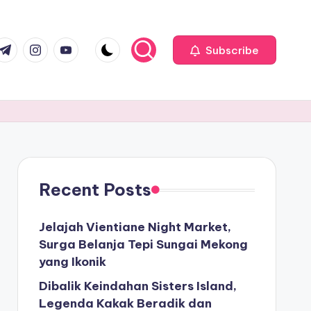
com
r.com
.me
instagram.com
youtube.com
Subscribe
Recent Posts
Jelajah Vientiane Night Market,
Surga Belanja Tepi Sungai Mekong
yang Ikonik
Dibalik Keindahan Sisters Island,
Legenda Kakak Beradik dan