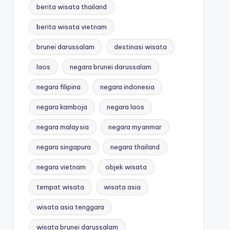
berita wisata thailand
berita wisata vietnam
brunei darussalam
destinasi wisata
laos
negara brunei darussalam
negara filipina
negara indonesia
negara kamboja
negara laos
negara malaysia
negara myanmar
negara singapura
negara thailand
negara vietnam
objek wisata
tempat wisata
wisata asia
wisata asia tenggara
wisata brunei darussalam