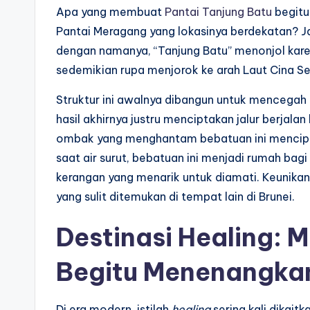
Apa yang membuat
Pantai Tanjung Batu
begitu
Pantai Meragang yang lokasinya berdekatan? J
dengan namanya, “Tanjung Batu” menonjol kar
sedemikian rupa menjorok ke arah Laut Cina Se
Struktur ini awalnya dibangun untuk mencegah e
hasil akhirnya justru menciptakan jalur berjalan 
ombak yang menghantam bebatuan ini mencipt
saat air surut, bebatuan ini menjadi rumah bagi
kerangan yang menarik untuk diamati. Keunikan
yang sulit ditemukan di tempat lain di Brunei.
Destinasi Healing: 
Begitu Menenangka
Di era modern, istilah
healing
sering kali dikait