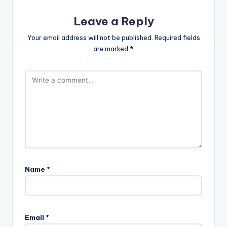
Leave a Reply
Your email address will not be published.
Required fields
are marked
*
Name
*
Email
*