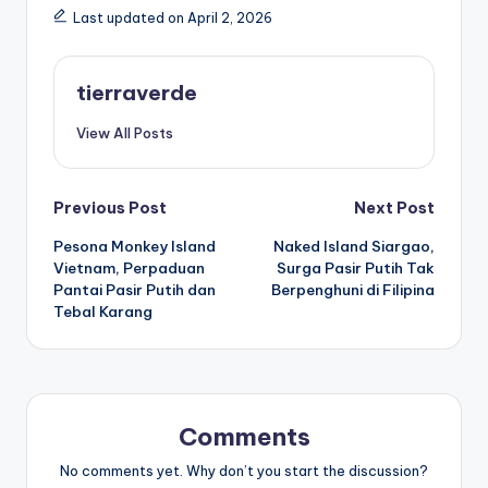
Last updated on April 2, 2026
tierraverde
View All Posts
Post
Previous Post
Next Post
Pesona Monkey Island
Naked Island Siargao,
navigation
Vietnam, Perpaduan
Surga Pasir Putih Tak
Pantai Pasir Putih dan
Berpenghuni di Filipina
Tebal Karang
Comments
No comments yet. Why don’t you start the discussion?