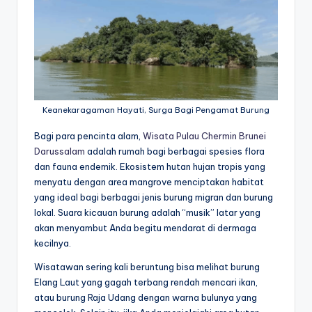
Keanekaragaman Hayati, Surga Bagi Pengamat Burung
Bagi para pencinta alam,
Wisata Pulau Chermin Brunei
Darussalam
adalah rumah bagi berbagai spesies flora
dan fauna endemik. Ekosistem hutan hujan tropis yang
menyatu dengan area mangrove menciptakan habitat
yang ideal bagi berbagai jenis burung migran dan burung
lokal. Suara kicauan burung adalah “musik” latar yang
akan menyambut Anda begitu mendarat di dermaga
kecilnya.
Wisatawan sering kali beruntung bisa melihat burung
Elang Laut yang gagah terbang rendah mencari ikan,
atau burung Raja Udang dengan warna bulunya yang