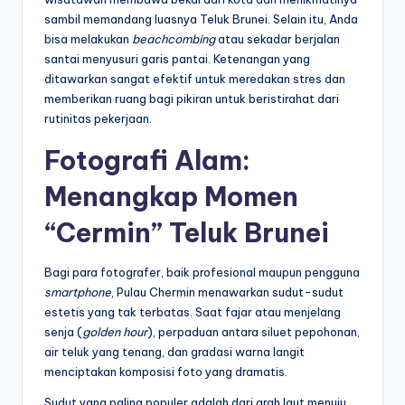
sambil memandang luasnya Teluk Brunei. Selain itu, Anda
bisa melakukan
beachcombing
atau sekadar berjalan
santai menyusuri garis pantai. Ketenangan yang
ditawarkan sangat efektif untuk meredakan stres dan
memberikan ruang bagi pikiran untuk beristirahat dari
rutinitas pekerjaan.
Fotografi Alam:
Menangkap Momen
“Cermin” Teluk Brunei
Bagi para fotografer, baik profesional maupun pengguna
smartphone
, Pulau Chermin menawarkan sudut-sudut
estetis yang tak terbatas. Saat fajar atau menjelang
senja (
golden hour
), perpaduan antara siluet pepohonan,
air teluk yang tenang, dan gradasi warna langit
menciptakan komposisi foto yang dramatis.
Sudut yang paling populer adalah dari arah laut menuju