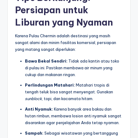
Persiapan untuk
Liburan yang Nyaman
Karena Pulau Chermin adalah destinasi yang masih
sangat alami dan minim fasilitas komersial, persiapan
yang matang sangat diperlukan:
Bawa Bekal Sendiri:
Tidak ada kantin atau toko
di pulau ini. Pastikan membawa air minum yang
cukup dan makanan ringan.
Perlindungan Matahari:
Matahari tropis di
tengah teluk bisa sangat menyengat. Gunakan
sunblock
, topi, dan kacamata hitam.
Anti Nyamuk:
Karena banyak area bakau dan
hutan rimbun, membawa losion anti nyamuk sangat
disarankan agar penjelajahan Anda tetap nyaman.
Sampah:
Sebagai wisatawan yang bertanggung