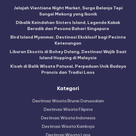
Jelajah Vientiane Night Market, Surga Belanja Tepi
Sungai Mekong yang Ikonik
Dibalik Keindahan Sisters Island, Legenda Kakak
Beradik dan Pesona Bahari Singapura
Bird Island Myanmar, Destinasi Eksklusif bagi Pecinta
Ketenangan
Liburan Eksotis di Bohey Dulang, Destinasi Wajib Saat
Island Hopping di Malaysia
Kisah di Balik Wisata Patuxai, Perpaduan Unik Budaya
Prancis dan Tradisi Laos
Kategori
Destinasi Wisata Brunei Darussalam
Destinasi Wisata Filipina
Destinasi Wisata Indonesia
Destinasi Wisata Kamboja
Destinasi Wisata Laos