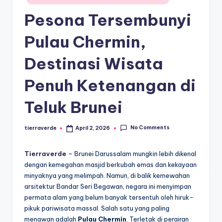
paling
a
in
diminati,
Pesona Tersembunyi
T
baik
di
er
Pulau Chermin,
dalam
p
Destinasi Wisata
negeri
o
maupun
Penuh Ketenangan di
mancanegara.
p
ul
Teluk Brunei
er
No Comments
tierraverde
April 2, 2026
Posted
by
Tierraverde
– Brunei Darussalam mungkin lebih dikenal
dengan kemegahan masjid berkubah emas dan kekayaan
minyaknya yang melimpah. Namun, di balik kemewahan
arsitektur Bandar Seri Begawan, negara ini menyimpan
permata alam yang belum banyak tersentuh oleh hiruk-
pikuk pariwisata massal. Salah satu yang paling
menawan adalah
Pulau Chermin
. Terletak di perairan