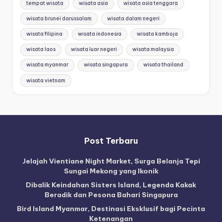
tempat wisata
wisata asia
wisata asia tenggara
wisata brunei darussalam
wisata dalam negeri
wisata filipina
wisata indonesia
wisata kamboja
wisata laos
wisata luar negeri
wisata malaysia
wisata myanmar
wisata singapura
wisata thailand
wisata vietnam
Post Terbaru
Jelajah Vientiane Night Market, Surga Belanja Tepi
Sungai Mekong yang Ikonik
Dibalik Keindahan Sisters Island, Legenda Kakak
Beradik dan Pesona Bahari Singapura
Bird Island Myanmar, Destinasi Eksklusif bagi Pecinta
Ketenangan