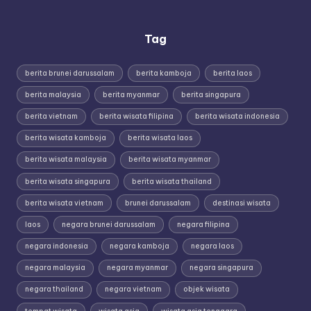
Tag
berita brunei darussalam
berita kamboja
berita laos
berita malaysia
berita myanmar
berita singapura
berita vietnam
berita wisata filipina
berita wisata indonesia
berita wisata kamboja
berita wisata laos
berita wisata malaysia
berita wisata myanmar
berita wisata singapura
berita wisata thailand
berita wisata vietnam
brunei darussalam
destinasi wisata
laos
negara brunei darussalam
negara filipina
negara indonesia
negara kamboja
negara laos
negara malaysia
negara myanmar
negara singapura
negara thailand
negara vietnam
objek wisata