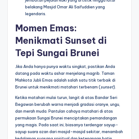
jembatan pejalan kaki yang artistik hingga latar
belakang Masjid Omar Ali Saifuddien yang
legendaris.
Momen Emas:
Menikmati Sunset di
Tepi Sungai Brunei
Jika Anda hanya punya waktu singkat, pastikan Anda
datang pada waktu ashar menjelang magrib. Taman
Mahkota Jubli Emas adalah salah satu titik terbaik di
Brunei untuk menikmati matahari terbenam (
sunset
).
Ketika matahari mulai turun, langit di atas Bandar Seri
Begawan berubah warna menjadi gradasi oranye, ungu,
dan merah muda. Pantulan cahaya matahari di atas
permukaan Sungai Brunei menciptakan pemandangan
yang magis. Pada saat ini, biasanya terdengar sayup-
sayup suara azan dari masjid-masjid sekitar, menambah
kedalaman suasana spiritual dan ketenangan batin.