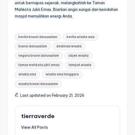
untuk bernapas sejenak, melangkahlah ke Taman
Mahkota Jubli Emas. Biarkan angin sungai dan keindahan
masjid memulihkan energi Anda.
Tags:
berita brunei darussalam
berita wisata asia
brunei darussalam
destinasi wisata
negara brunei darussalam
objek wisata
taman mahkota jubli emas
tempat wisata
wisata asia
wisata asia tenggara
wisata brunei darussalam
Last updated on February 21, 2026
tierraverde
View All Posts