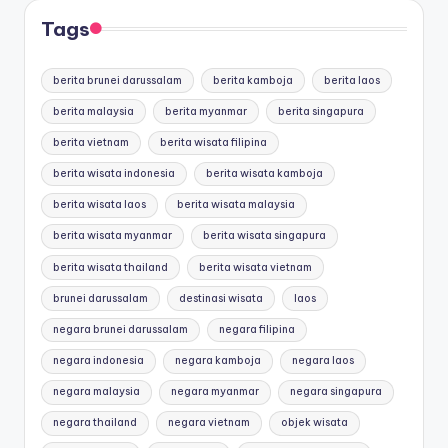
Tags
berita brunei darussalam
berita kamboja
berita laos
berita malaysia
berita myanmar
berita singapura
berita vietnam
berita wisata filipina
berita wisata indonesia
berita wisata kamboja
berita wisata laos
berita wisata malaysia
berita wisata myanmar
berita wisata singapura
berita wisata thailand
berita wisata vietnam
brunei darussalam
destinasi wisata
laos
negara brunei darussalam
negara filipina
negara indonesia
negara kamboja
negara laos
negara malaysia
negara myanmar
negara singapura
negara thailand
negara vietnam
objek wisata