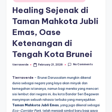
paling
a
in
diminati,
Healing Sejenak di
T
baik
di
er
Taman Mahkota Jubli
dalam
p
Emas, Oase
negeri
o
maupun
Ketenangan di
mancanegara.
p
ul
Tengah Kota Brunei
er
No Comments
tierraverde
February 21, 2026
Posted
by
Tierraverde
– Brunei Darussalam mungkin dikenal
dunia sebagai negara yang kaya akan minyak dan
kemegahan istananya, namun bagi mereka yang mencari
sisi lembut dari negara ini, ibu kota Bandar Seri Begawan
menyimpan sebuah rahasia terbuka yang menyejukkan.
Taman Mahkota Jubli Emas
, yang juga dikenal sebagai
Eco-Corridor Park
, telah menjadi simbol baru bagi gaya