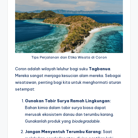
Tips Perjalanan dan Etika Wisata di Coron
Coron adalah wilayah leluhur bagi suku
Tagbanua
.
Mereka sangat menjaga kesucian alam mereka. Sebagai
wisatawan, penting bagi kita untuk menghormati aturan
setempat:
Gunakan Tabir Surya Ramah Lingkungan:
Bahan kimia dalam tabir surya biasa dapat
merusak ekosistem danau dan terumbu karang.
Gunakanlah produk yang
biodegradable
.
Jangan Menyentuh Terumbu Karang:
Saat