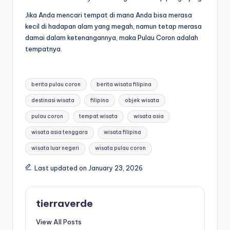
Jika Anda mencari tempat di mana Anda bisa merasa
kecil di hadapan alam yang megah, namun tetap merasa
damai dalam ketenangannya, maka Pulau Coron adalah
tempatnya.
Tags:
berita pulau coron
berita wisata filipina
destinasi wisata
filipina
objek wisata
pulau coron
tempat wisata
wisata asia
wisata asia tenggara
wisata filipina
wisata luar negeri
wisata pulau coron
Last updated on January 23, 2026
tierraverde
View All Posts