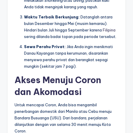
melakukan
snorkeling
atau
diving
, pastikan kaki
Anda tidak menginjak karang yang rapuh.
Waktu Terbaik Berkunjung:
Datanglah antara
bulan Desember hingga Mei (musim kemarau).
Hindari bulan Juli hingga September karena
Filipina
sering dilanda badai topan pada periode tersebut.
Sewa Perahu Privat:
Jika Anda ingin menikmati
Danau Kayangan tanpa kerumunan, disarankan
menyewa perahu privat dan berangkat sepagi
mungkin (sekitar jam 7 pagi).
Akses Menuju Coron
dan Akomodasi
Untuk mencapai Coron, Anda bisa mengambil
penerbangan domestik dari Manila atau Cebu menuju
Bandara Busuanga (USU). Dari bandara, perjalanan
dilanjutkan dengan van selama 30 menit menuju Kota
Coron.