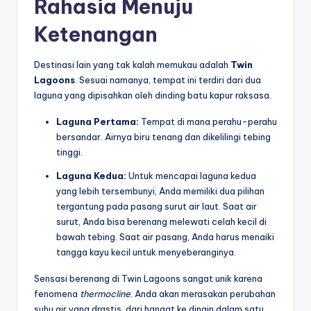
Rahasia Menuju
Ketenangan
Destinasi lain yang tak kalah memukau adalah
Twin
Lagoons
. Sesuai namanya, tempat ini terdiri dari dua
laguna yang dipisahkan oleh dinding batu kapur raksasa.
Laguna Pertama:
Tempat di mana perahu-perahu
bersandar. Airnya biru tenang dan dikelilingi tebing
tinggi.
Laguna Kedua:
Untuk mencapai laguna kedua
yang lebih tersembunyi, Anda memiliki dua pilihan
tergantung pada pasang surut air laut. Saat air
surut, Anda bisa berenang melewati celah kecil di
bawah tebing. Saat air pasang, Anda harus menaiki
tangga kayu kecil untuk menyeberanginya.
Sensasi berenang di Twin Lagoons sangat unik karena
fenomena
thermocline
. Anda akan merasakan perubahan
suhu air yang drastis, dari hangat ke dingin dalam satu