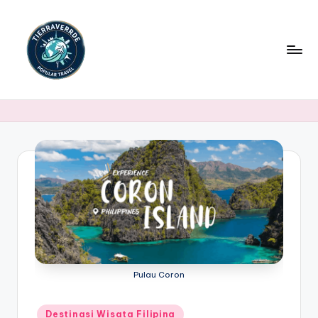
Skip
to
content
D
Destinasi
Wisata
e
Terpopuler
st
adalah
sumber
in
informasi
a
lengkap
si
yang
mengulas
W
berbagai
is
tempat
wisata
a
Pulau Coron
favorit
t
dan
Posted
Destinasi Wisata Filipina