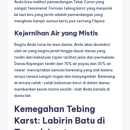
Anda bisa melihat pemandangan Teluk Coron yang
sangat fenomenal. Formasi tebing karst yang menjorok
ke laut biru yang jernih adalah pemandangan yang
menghiasi hampir semua kartu pos tentang Filipina.
Kejernihan Air yang Mistis
Begitu Anda turun ke area danau, Anda akan disambut
oleh air yang begitu jernih hingga dasar danau yang
terdiri dari bebatuan tajam terlihat jelas dari permukaan.
Danau Kayangan terdiri dari 70% air payau dan 30% air
tawar, menciptakan sensasi berenang yang unik karena
airnya terasa sangat ringan dan menyegarkan. Berenang
di antara celah-celah bebatuan karst di dalam danau
memberikan kesan mistis seolah-olah Anda berada di
dunia lain.
Kemegahan Tebing
Karst: Labirin Batu di