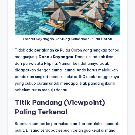
Danau Kayangan, Jantung Keindahan Pulau Coron
Tidak ada perjalanan ke
Pulau Coron
yang lengkap tanpa
mengunjungi
Danau Kayangan
. Danau ini adalah ikon
dari pariwisata Filipina. Namun, keindahannya tidak
didapatkan dengan cuma-cuma; Anda harus melakukan
pendakian singkat menaiki sekitar 150 anak tangga kayu
yang cukup curam untuk mencapai titik pandang ikonik
sebelum turun menuju danau.
Titik Pandang (Viewpoint)
Paling Terkenal
Sebelum sampai ke permukaan air, berhentilah di puncak
bukit. Di sana terdapat sebuah celah gua kecil di mana