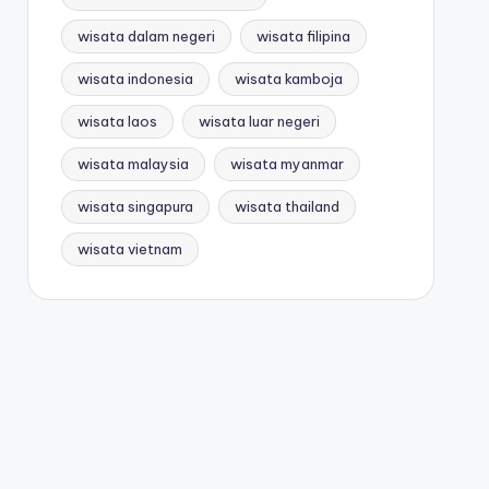
wisata dalam negeri
wisata filipina
wisata indonesia
wisata kamboja
wisata laos
wisata luar negeri
wisata malaysia
wisata myanmar
wisata singapura
wisata thailand
wisata vietnam