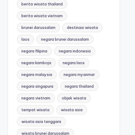
berita wisata thailand
berita wisata vietnam
brunei darussalam
destinasi wisata
laos
negara brunei darussalam
negara filipina
negara indonesia
negara kamboja
negara laos
negara malaysia
negara myanmar
negara singapura
negara thailand
negara vietnam
objek wisata
tempat wisata
wisata asia
wisata asia tenggara
wisata brunei darussalam