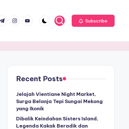
com
r.com
.me
instagram.com
youtube.com
Subscribe
Recent Posts
Jelajah Vientiane Night Market,
Surga Belanja Tepi Sungai Mekong
yang Ikonik
Dibalik Keindahan Sisters Island,
Legenda Kakak Beradik dan