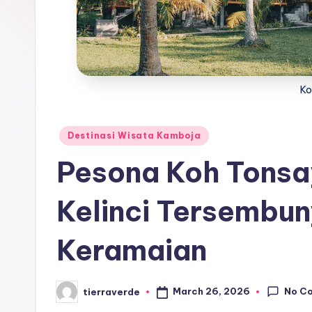
wisata
a
favorit
t
dan
paling
a
diminati,
Ko
T
baik
di
er
Posted
Destinasi Wisata Kamboja
dalam
in
p
Pesona Koh Tonsa
negeri
maupun
o
Kelinci Tersembun
mancanegara.
p
Keramaian
ul
er
No C
March 26, 2026
tierraverde
Posted
by