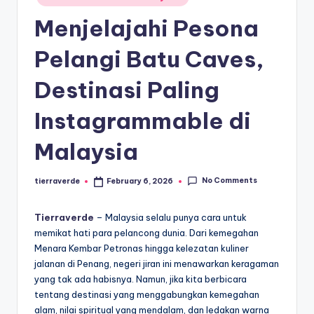
paling
a
in
diminati,
Menjelajahi Pesona
T
baik
di
er
Pelangi Batu Caves,
dalam
p
Destinasi Paling
negeri
o
maupun
Instagrammable di
mancanegara.
p
ul
Malaysia
er
No Comments
tierraverde
February 6, 2026
Posted
by
Tierraverde
– Malaysia selalu punya cara untuk
memikat hati para pelancong dunia. Dari kemegahan
Menara Kembar Petronas hingga kelezatan kuliner
jalanan di Penang, negeri jiran ini menawarkan keragaman
yang tak ada habisnya. Namun, jika kita berbicara
tentang destinasi yang menggabungkan kemegahan
alam, nilai spiritual yang mendalam, dan ledakan warna