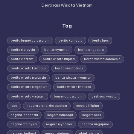
Destinasi Wisata Vietnam
Tag
berita brunei darussalam
berita kamboja
berita laos
berita malaysia
berita myanmar
berita singapura
berita vietnam
berita wisata filipina
berita wisata indonesia
berita wisata kamboja
berita wisata laos
berita wisata malaysia
berita wisata myanmar
berita wisata singapura
berita wisata thailand
berita wisata vietnam
brunei darussalam
destinasi wisata
laos
negara brunei darussalam
negara filipina
negara indonesia
negara kamboja
negara laos
negara malaysia
negara myanmar
negara singapura
negara thailand
negara vietnam
objek wisata