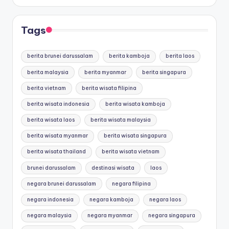
Tags
berita brunei darussalam
berita kamboja
berita laos
berita malaysia
berita myanmar
berita singapura
berita vietnam
berita wisata filipina
berita wisata indonesia
berita wisata kamboja
berita wisata laos
berita wisata malaysia
berita wisata myanmar
berita wisata singapura
berita wisata thailand
berita wisata vietnam
brunei darussalam
destinasi wisata
laos
negara brunei darussalam
negara filipina
negara indonesia
negara kamboja
negara laos
negara malaysia
negara myanmar
negara singapura