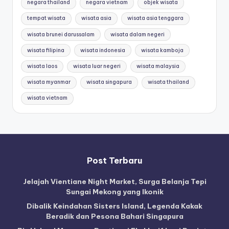
negara thailand
negara vietnam
objek wisata
tempat wisata
wisata asia
wisata asia tenggara
wisata brunei darussalam
wisata dalam negeri
wisata filipina
wisata indonesia
wisata kamboja
wisata laos
wisata luar negeri
wisata malaysia
wisata myanmar
wisata singapura
wisata thailand
wisata vietnam
Post Terbaru
Jelajah Vientiane Night Market, Surga Belanja Tepi
Sungai Mekong yang Ikonik
Dibalik Keindahan Sisters Island, Legenda Kakak
Beradik dan Pesona Bahari Singapura