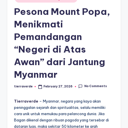
paling
a
in
diminati,
Pesona Mount Popa,
T
baik
di
er
Menikmati
dalam
p
Pemandangan
negeri
o
maupun
“Negeri di Atas
mancanegara.
p
ul
Awan” dari Jantung
er
Myanmar
No Comments
tierraverde
February 27, 2026
Posted
by
Tierraverde
– Myanmar, negara yang kaya akan
peninggalan sejarah dan spiritualitas, selalu memiliki
cara unik untuk memukau para pelancong dunia. Jika
Bagan dikenal dengan ribuan pagoda yang tersebar di
dataran luas, maka sekitar 50 kilometer ke arah