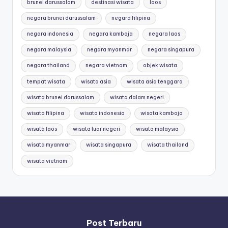
brunei darussalam
destinasi wisata
laos
negara brunei darussalam
negara filipina
negara indonesia
negara kamboja
negara laos
negara malaysia
negara myanmar
negara singapura
negara thailand
negara vietnam
objek wisata
tempat wisata
wisata asia
wisata asia tenggara
wisata brunei darussalam
wisata dalam negeri
wisata filipina
wisata indonesia
wisata kamboja
wisata laos
wisata luar negeri
wisata malaysia
wisata myanmar
wisata singapura
wisata thailand
wisata vietnam
Post Terbaru