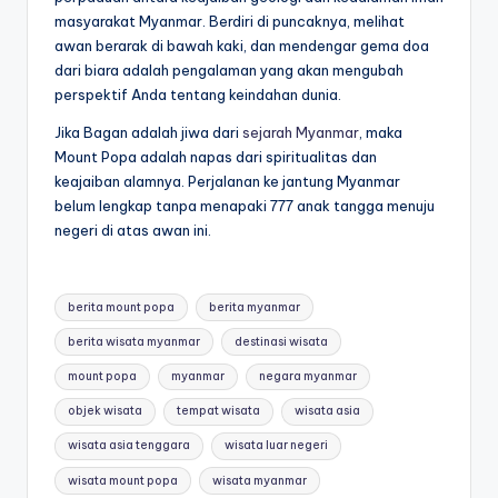
masyarakat Myanmar. Berdiri di puncaknya, melihat
awan berarak di bawah kaki, dan mendengar gema doa
dari biara adalah pengalaman yang akan mengubah
perspektif Anda tentang keindahan dunia.
Jika Bagan adalah jiwa dari
sejarah Myanmar
, maka
Mount Popa adalah napas dari spiritualitas dan
keajaiban alamnya. Perjalanan ke jantung Myanmar
belum lengkap tanpa menapaki 777 anak tangga menuju
negeri di atas awan ini.
Tags:
berita mount popa
berita myanmar
berita wisata myanmar
destinasi wisata
mount popa
myanmar
negara myanmar
objek wisata
tempat wisata
wisata asia
wisata asia tenggara
wisata luar negeri
wisata mount popa
wisata myanmar