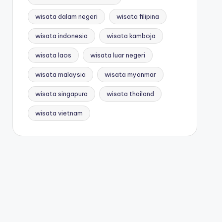
wisata dalam negeri
wisata filipina
wisata indonesia
wisata kamboja
wisata laos
wisata luar negeri
wisata malaysia
wisata myanmar
wisata singapura
wisata thailand
wisata vietnam