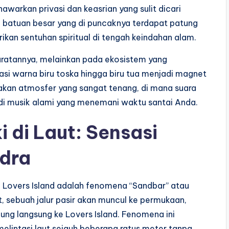
warkan privasi dan keasrian yang sulit dicari
si batuan besar yang di puncaknya terdapat patung
kan sentuhan spiritual di tengah keindahan alam.
daratannya, melainkan pada ekosistem yang
dasi warna biru toska hingga biru tua menjadi magnet
asakan atmosfer yang sangat tenang, di mana suara
di musik alami yang menemani waktu santai Anda.
 di Laut: Sensasi
dra
di Lovers Island adalah fenomena “Sandbar” atau
t, sebuah jalur pasir akan muncul ke permukaan,
g langsung ke Lovers Island. Fenomena ini
elintasi laut sejauh beberapa ratus meter tanpa