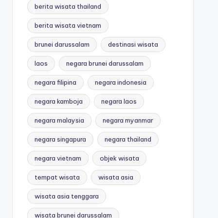
berita wisata thailand
berita wisata vietnam
brunei darussalam
destinasi wisata
laos
negara brunei darussalam
negara filipina
negara indonesia
negara kamboja
negara laos
negara malaysia
negara myanmar
negara singapura
negara thailand
negara vietnam
objek wisata
tempat wisata
wisata asia
wisata asia tenggara
wisata brunei darussalam