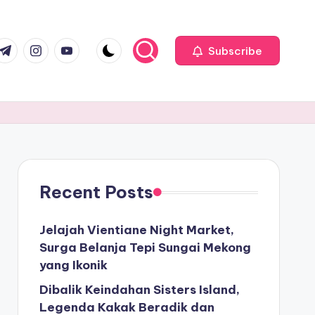
com
r.com
.me
instagram.com
youtube.com
Subscribe
Recent Posts
Jelajah Vientiane Night Market,
Surga Belanja Tepi Sungai Mekong
yang Ikonik
Dibalik Keindahan Sisters Island,
Legenda Kakak Beradik dan