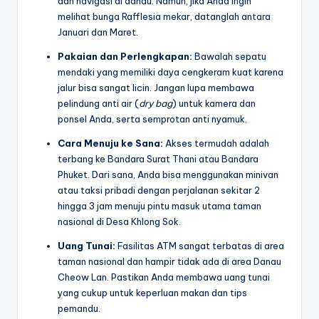
dan navigasi di danau. Namun, jika Anda ingin
melihat bunga Rafflesia mekar, datanglah antara
Januari dan Maret.
Pakaian dan Perlengkapan:
Bawalah sepatu
mendaki yang memiliki daya cengkeram kuat karena
jalur bisa sangat licin. Jangan lupa membawa
pelindung anti air (
dry bag
) untuk kamera dan
ponsel Anda, serta semprotan anti nyamuk.
Cara Menuju ke Sana:
Akses termudah adalah
terbang ke Bandara Surat Thani atau Bandara
Phuket. Dari sana, Anda bisa menggunakan minivan
atau taksi pribadi dengan perjalanan sekitar 2
hingga 3 jam menuju pintu masuk utama taman
nasional di Desa Khlong Sok.
Uang Tunai:
Fasilitas ATM sangat terbatas di area
taman nasional dan hampir tidak ada di area Danau
Cheow Lan. Pastikan Anda membawa uang tunai
yang cukup untuk keperluan makan dan tips
pemandu.