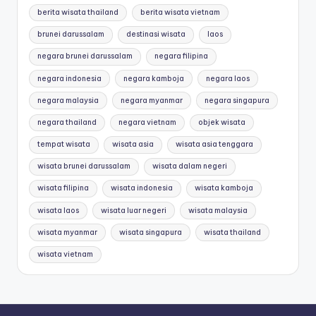
berita wisata thailand
berita wisata vietnam
brunei darussalam
destinasi wisata
laos
negara brunei darussalam
negara filipina
negara indonesia
negara kamboja
negara laos
negara malaysia
negara myanmar
negara singapura
negara thailand
negara vietnam
objek wisata
tempat wisata
wisata asia
wisata asia tenggara
wisata brunei darussalam
wisata dalam negeri
wisata filipina
wisata indonesia
wisata kamboja
wisata laos
wisata luar negeri
wisata malaysia
wisata myanmar
wisata singapura
wisata thailand
wisata vietnam