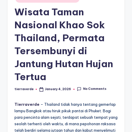
paling
a
in
diminati,
Wisata Taman
T
baik
di
er
Nasional Khao Sok
dalam
p
Thailand, Permata
negeri
o
maupun
Tersembunyi di
mancanegara.
p
ul
Jantung Hutan Hujan
er
Tertua
No Comments
tierraverde
January 4, 2026
Posted
by
Tierraverde
– Thailand tidak hanya tentang gemerlap
lampu Bangkok atau hiruk pikuk pantai di Phuket. Bagi
para pencinta alam sejati, terdapat sebuah tempat yang
seolah terhenti oleh waktu, di mana pepohonan raksasa
telah berdiri selama jutaan tahun dan kabut menyelimuti