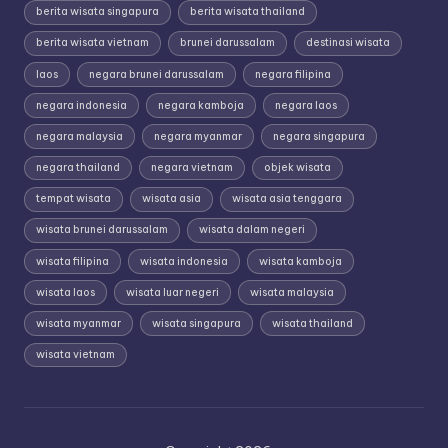
berita wisata singapura
berita wisata thailand
berita wisata vietnam
brunei darussalam
destinasi wisata
laos
negara brunei darussalam
negara filipina
negara indonesia
negara kamboja
negara laos
negara malaysia
negara myanmar
negara singapura
negara thailand
negara vietnam
objek wisata
tempat wisata
wisata asia
wisata asia tenggara
wisata brunei darussalam
wisata dalam negeri
wisata filipina
wisata indonesia
wisata kamboja
wisata laos
wisata luar negeri
wisata malaysia
wisata myanmar
wisata singapura
wisata thailand
wisata vietnam