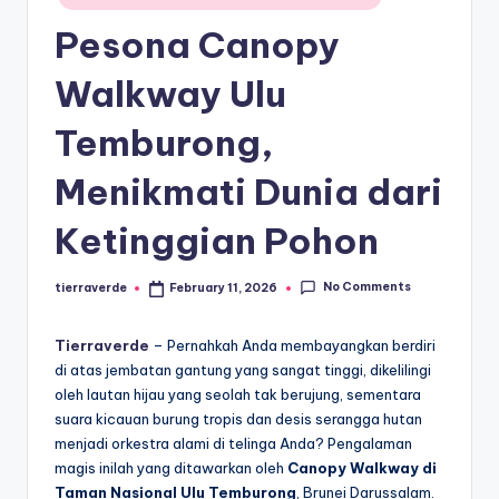
paling
a
in
diminati,
Pesona Canopy
T
baik
di
er
Walkway Ulu
dalam
p
Temburong,
negeri
o
maupun
Menikmati Dunia dari
mancanegara.
p
ul
Ketinggian Pohon
er
No Comments
tierraverde
February 11, 2026
Posted
by
Tierraverde
– Pernahkah Anda membayangkan berdiri
di atas jembatan gantung yang sangat tinggi, dikelilingi
oleh lautan hijau yang seolah tak berujung, sementara
suara kicauan burung tropis dan desis serangga hutan
menjadi orkestra alami di telinga Anda? Pengalaman
magis inilah yang ditawarkan oleh
Canopy Walkway di
Taman Nasional Ulu Temburong
, Brunei Darussalam.