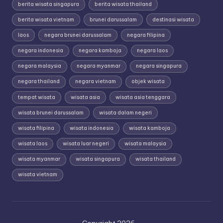
berita wisata singapura
berita wisata thailand
berita wisata vietnam
brunei darussalam
destinasi wisata
laos
negara brunei darussalam
negara filipina
negara indonesia
negara kamboja
negara laos
negara malaysia
negara myanmar
negara singapura
negara thailand
negara vietnam
objek wisata
tempat wisata
wisata asia
wisata asia tenggara
wisata brunei darussalam
wisata dalam negeri
wisata filipina
wisata indonesia
wisata kamboja
wisata laos
wisata luar negeri
wisata malaysia
wisata myanmar
wisata singapura
wisata thailand
wisata vietnam
Copyright 2026 -