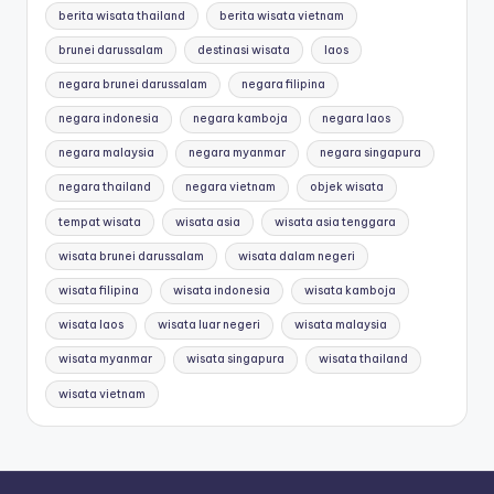
berita wisata thailand
berita wisata vietnam
brunei darussalam
destinasi wisata
laos
negara brunei darussalam
negara filipina
negara indonesia
negara kamboja
negara laos
negara malaysia
negara myanmar
negara singapura
negara thailand
negara vietnam
objek wisata
tempat wisata
wisata asia
wisata asia tenggara
wisata brunei darussalam
wisata dalam negeri
wisata filipina
wisata indonesia
wisata kamboja
wisata laos
wisata luar negeri
wisata malaysia
wisata myanmar
wisata singapura
wisata thailand
wisata vietnam