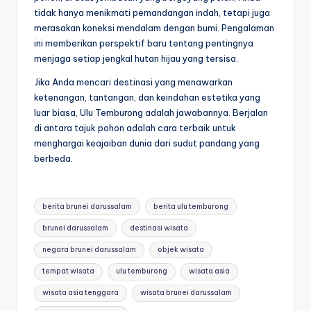
tidak hanya menikmati pemandangan indah, tetapi juga
merasakan koneksi mendalam dengan bumi. Pengalaman
ini memberikan perspektif baru tentang pentingnya
menjaga setiap jengkal hutan hijau yang tersisa.
Jika Anda mencari destinasi yang menawarkan
ketenangan, tantangan, dan keindahan estetika yang
luar biasa, Ulu Temburong adalah jawabannya. Berjalan
di antara tajuk pohon adalah cara terbaik untuk
menghargai keajaiban dunia dari sudut pandang yang
berbeda.
Tags:
berita brunei darussalam
berita ulu temburong
brunei darussalam
destinasi wisata
negara brunei darussalam
objek wisata
tempat wisata
ulu temburong
wisata asia
wisata asia tenggara
wisata brunei darussalam