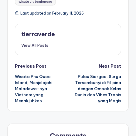
wisata ulu temburong
Last updated on February 11, 2026
tierraverde
View All Posts
Post
Previous Post
Next Post
Wisata Phu Quoc
Pulau Siargao, Surga
navigation
Island, Menjelajahi
Tersembunyi di Filipina
Maladewa-nya
dengan Ombak Kelas
Vietnam yang
Dunia dan Vibes Tropis
Menakjubkan
yang Magis
Comments