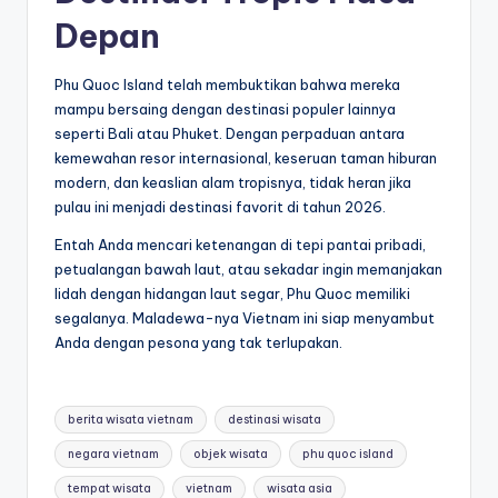
Depan
Phu Quoc Island telah membuktikan bahwa mereka
mampu bersaing dengan destinasi populer lainnya
seperti Bali atau Phuket. Dengan perpaduan antara
kemewahan resor internasional, keseruan taman hiburan
modern, dan keaslian alam tropisnya, tidak heran jika
pulau ini menjadi destinasi favorit di tahun 2026.
Entah Anda mencari ketenangan di tepi pantai pribadi,
petualangan bawah laut, atau sekadar ingin memanjakan
lidah dengan hidangan laut segar, Phu Quoc memiliki
segalanya. Maladewa-nya Vietnam ini siap menyambut
Anda dengan pesona yang tak terlupakan.
Tags:
berita wisata vietnam
destinasi wisata
negara vietnam
objek wisata
phu quoc island
tempat wisata
vietnam
wisata asia