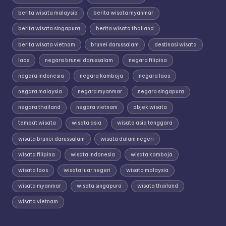
berita wisata malaysia
berita wisata myanmar
berita wisata singapura
berita wisata thailand
berita wisata vietnam
brunei darussalam
destinasi wisata
laos
negara brunei darussalam
negara filipina
negara indonesia
negara kamboja
negara laos
negara malaysia
negara myanmar
negara singapura
negara thailand
negara vietnam
objek wisata
tempat wisata
wisata asia
wisata asia tenggara
wisata brunei darussalam
wisata dalam negeri
wisata filipina
wisata indonesia
wisata kamboja
wisata laos
wisata luar negeri
wisata malaysia
wisata myanmar
wisata singapura
wisata thailand
wisata vietnam