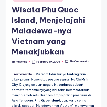
paling
a
in
diminati,
Wisata Phu Quoc
T
baik
di
er
Island, Menjelajahi
dalam
p
Maladewa-nya
negeri
o
maupun
Vietnam yang
mancanegara.
p
ul
Menakjubkan
er
No Comments
tierraverde
February 10, 2026
Posted
by
Tierraverde
– Vietnam tidak hanya tentang hiruk-
pikuk jalanan Hanoi atau pesona sejarah Ho Chi Minh
City. Di ujung selatan negara ini, terdapat sebuah
permata tersembunyi yang kini telah bertransformasi
menjadi salah satu destinasi tropis paling prestisius di
Asia Tenggara.
Phu Quoc Island
, atau yang sering
dijuluki sebagai “Maladewa-nya Vietnam”, menawarkan