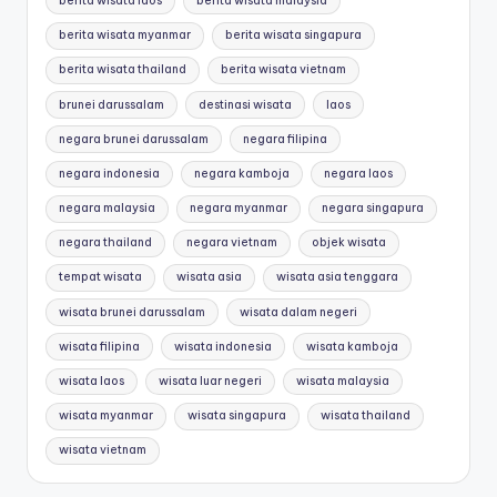
berita wisata laos
berita wisata malaysia
berita wisata myanmar
berita wisata singapura
berita wisata thailand
berita wisata vietnam
brunei darussalam
destinasi wisata
laos
negara brunei darussalam
negara filipina
negara indonesia
negara kamboja
negara laos
negara malaysia
negara myanmar
negara singapura
negara thailand
negara vietnam
objek wisata
tempat wisata
wisata asia
wisata asia tenggara
wisata brunei darussalam
wisata dalam negeri
wisata filipina
wisata indonesia
wisata kamboja
wisata laos
wisata luar negeri
wisata malaysia
wisata myanmar
wisata singapura
wisata thailand
wisata vietnam