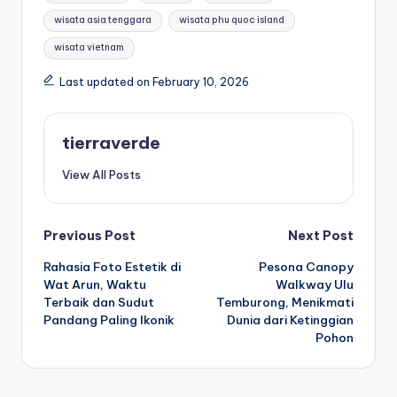
wisata asia tenggara
wisata phu quoc island
wisata vietnam
Last updated on February 10, 2026
tierraverde
View All Posts
Post
Previous Post
Next Post
Rahasia Foto Estetik di
Pesona Canopy
navigation
Wat Arun, Waktu
Walkway Ulu
Terbaik dan Sudut
Temburong, Menikmati
Pandang Paling Ikonik
Dunia dari Ketinggian
Pohon