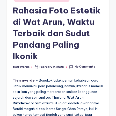
paling
a
in
diminati,
Rahasia Foto Estetik
T
baik
di
er
di Wat Arun, Waktu
dalam
p
Terbaik dan Sudut
negeri
o
maupun
Pandang Paling
mancanegara.
p
ul
Ikonik
er
No Comments
tierraverde
February 9, 2026
Posted
by
Tierraverde
– Bangkok tidak pernah kehabisan cara
untuk memukau para pelancong, namun jika harus memilih
satu ikon yang paling merepresentasikan keanggunan
sejarah dan spiritualitas Thailand,
Wat Arun
Ratchawararam
atau “Kuil Fajar” adalah jawabannya.
Berdiri megah di tepi barat Sungai Chao Phraya, kuil ini
bukan hanya tempat ibadah yang suci, tetapi juga