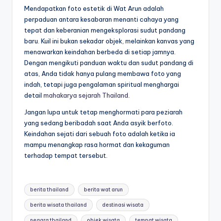
Mendapatkan foto estetik di Wat Arun adalah
perpaduan antara kesabaran menanti cahaya yang
tepat dan keberanian mengeksplorasi sudut pandang
baru. Kuil ini bukan sekadar objek, melainkan kanvas yang
menawarkan keindahan berbeda di setiap jamnya.
Dengan mengikuti panduan waktu dan sudut pandang di
atas, Anda tidak hanya pulang membawa foto yang
indah, tetapi juga pengalaman spiritual menghargai
detail
mahakarya sejarah Thailand
.
Jangan lupa untuk tetap menghormati para peziarah
yang sedang beribadah saat Anda asyik berfoto.
Keindahan sejati dari sebuah foto adalah ketika ia
mampu menangkap rasa hormat dan kekaguman
terhadap tempat tersebut.
Tags:
berita thailand
berita wat arun
berita wisata thailand
destinasi wisata
negara thailand
objek wisata
tempat wisata