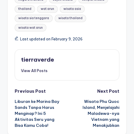
thailand
wat arun
wisata asia
wisata sia tenggara
wisata thailand
wisata wat arun
Last updated on February 9, 2026
tierraverde
View All Posts
Post
Previous Post
Next Post
Liburan ke Marina Bay
Wisata Phu Quoc
navigation
Sands Tanpa Harus
Island, Menjelajahi
Menginap? Ini 5
Maladewa-nya
Aktivitas Seru yang
Vietnam yang
Bisa Kamu Coba!
Menakjubkan