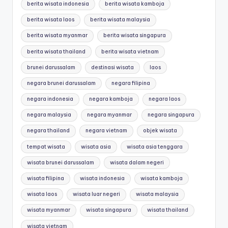
berita wisata indonesia
berita wisata kamboja
berita wisata laos
berita wisata malaysia
berita wisata myanmar
berita wisata singapura
berita wisata thailand
berita wisata vietnam
brunei darussalam
destinasi wisata
laos
negara brunei darussalam
negara filipina
negara indonesia
negara kamboja
negara laos
negara malaysia
negara myanmar
negara singapura
negara thailand
negara vietnam
objek wisata
tempat wisata
wisata asia
wisata asia tenggara
wisata brunei darussalam
wisata dalam negeri
wisata filipina
wisata indonesia
wisata kamboja
wisata laos
wisata luar negeri
wisata malaysia
wisata myanmar
wisata singapura
wisata thailand
wisata vietnam